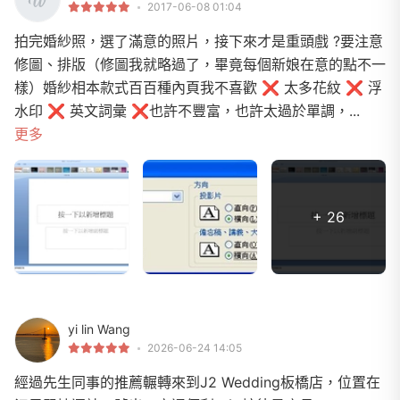
2017-06-08 01:04
拍完婚紗照，選了滿意的照片，接下來才是重頭戲 ?要注意
修圖、排版（修圖我就略過了，畢竟每個新娘在意的點不一
樣）婚紗相本款式百百種內頁我不喜歡 ❌ 太多花紋 ❌ 浮
水印 ❌ 英文詞彙 ❌也許不豐富，也許太過於單調，...
更多
+ 26
yi lin Wang
2026-06-24 14:05
經過先生同事的推薦輾轉來到J2 Wedding板橋店，位置在