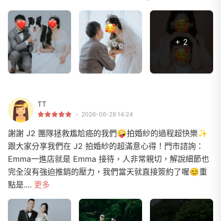
+ 2
TT
2026-06-29 14:24
謝謝 J2 團隊拯救尷尬癌的我們🤪拍婚紗的過程超快樂✨
跟大家分享我們在 J2 拍婚紗的超滿意心得！門市諮詢：
Emma一進店就是 Emma 接待，人非常親切，解說細節也
完全沒有強迫推銷的壓力，我們當天就直接簽約了喔😊重
點是....
更多