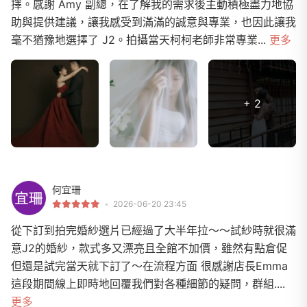
擇。感謝 Amy 副總，在了解我的需求後主動積極盡力地協
助與提供建議，讓我感受到滿滿的誠意與專業，也因此讓我
毫不猶豫地選擇了 J2。拍攝當天柯柯老師非常專業...
更多
+ 2
何宜珊
2026-06-20 23:45
從下訂到拍完婚紗選片已經過了大半年拉～～試紗時就很滿
意J2的婚紗，款式多又漂亮且全館不加價，雖然有點倉促
但還是試完當天就下訂了～在流程方面 很感謝店長Emma
這段期間線上即時地回覆我們對各種細節的疑問，群組....
更多