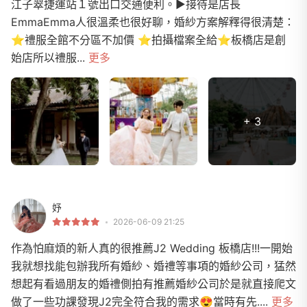
江子翠捷運站１號出口交通便利。▶接待是店長
EmmaEmma人很溫柔也很好聊，婚紗方案解釋得很清楚：
⭐️禮服全館不分區不加價 ⭐️拍攝檔案全給⭐️板橋店是創
始店所以禮服...
更多
+ 3
妤
2026-06-09 21:25
作為怕麻煩的新人真的很推薦J2 Wedding 板橋店!!!一開始
我就想找能包辦我所有婚紗、婚禮等事項的婚紗公司，猛然
想起有看過朋友的婚禮側拍有推薦婚紗公司於是就直接爬文
做了一些功課發現J2完全符合我的需求😍當時有先....
更多