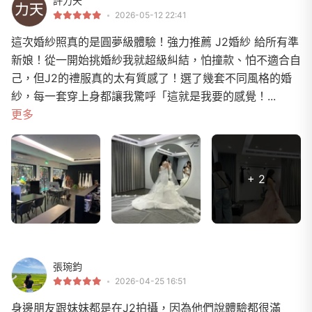
許力天
2026-05-12 22:41
這次婚紗照真的是圓夢級體驗！強力推薦 J2婚紗 給所有準
新娘！從一開始挑婚紗我就超級糾結，怕撞款、怕不適合自
己，但J2的禮服真的太有質感了！選了幾套不同風格的婚
紗，每一套穿上身都讓我驚呼「這就是我要的感覺！...
更多
+ 2
張琬鈞
2026-04-25 16:51
身邊朋友跟妹妹都是在J2拍攝，因為他們說體驗都很滿