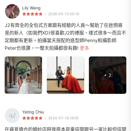
Lily Wang
2026-05-13 00:19
J2有齊全的全包式方案跟有經驗的人員～幫助了在迷惘尋
覓的新人（如我們XD)很喜歡J2的禮服，樣式很多～而且不
定期都有更新。拍攝當天搭配的造型師Penny和攝影師
Peter也很讚，一整天拍攝都很有趣!
更多
+ 2
Yating Chiu
2024-07-18 19:55
在尋覓適合的婚紗店時我原本是拿這間跟另一家比較但這間