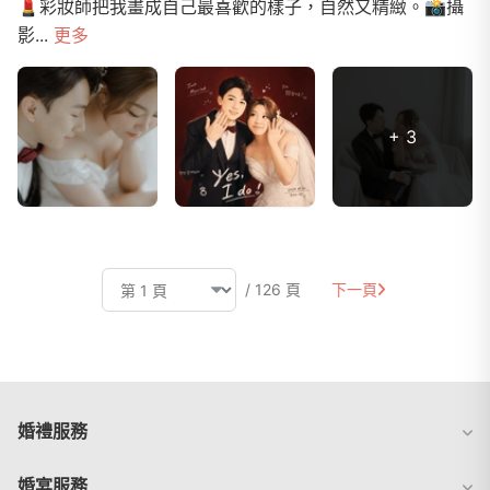
💄彩妝師把我畫成自己最喜歡的樣子，自然又精緻。📸攝
影...
更多
+ 3
/ 126 頁
下一頁
婚禮服務
婚宴服務