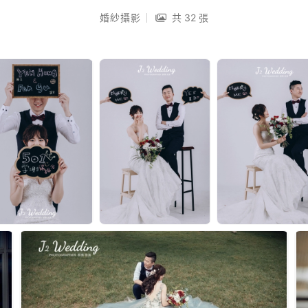
婚紗攝影
共 32 張