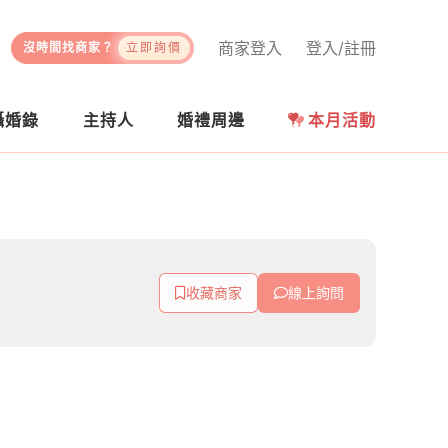
商家登入
登入/註冊
沒時間找商家？
立即詢價
攝婚錄
主持人
婚禮周邊
本月活動
收藏商家
線上詢問