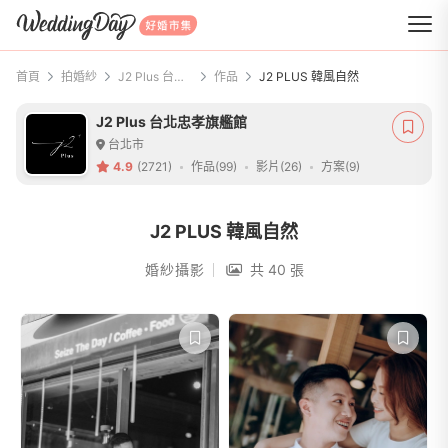
WeddingDay 好婚市集
首頁
拍婚紗
J2 Plus 台北忠孝旗艦館
作品
J2 PLUS 韓風自然
J2 Plus 台北忠孝旗艦館
台北市
4.9
(2721)
作品(99)
影片(26)
方案(9)
J2 PLUS 韓風自然
婚紗攝影
共 40 張