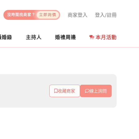
商家登入
登入/註冊
沒時間找商家？
立即詢價
攝婚錄
主持人
婚禮周邊
本月活動
收藏商家
線上詢問