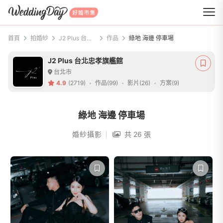
WeddingDay 好婚市集
首頁
拍婚紗
J2 Plus 台北忠孝旗艦館
作品
綠地 海邊 停車場
J2 Plus 台北忠孝旗艦館
台北市
4.9
(2719)
作品(99)
影片(26)
方案(9)
綠地 海邊 停車場
婚紗攝影
共 26 張