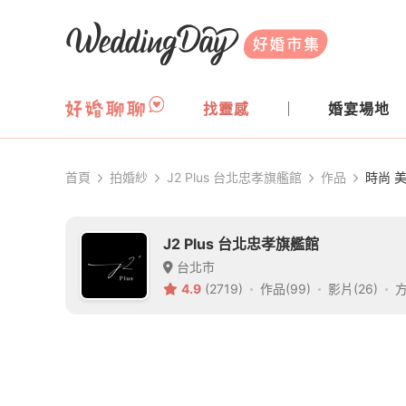
WeddingDay 好婚市集
找靈感
婚宴場地
首頁
拍婚紗
J2 Plus 台北忠孝旗艦館
作品
時尚 
J2 Plus 台北忠孝旗艦館
台北市
4.9
(2719)
作品(99)
影片(26)
方