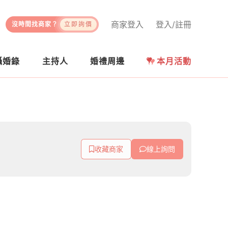
商家登入
登入/註冊
沒時間找商家？
立即詢價
攝婚錄
主持人
婚禮周邊
本月活動
收藏商家
線上詢問