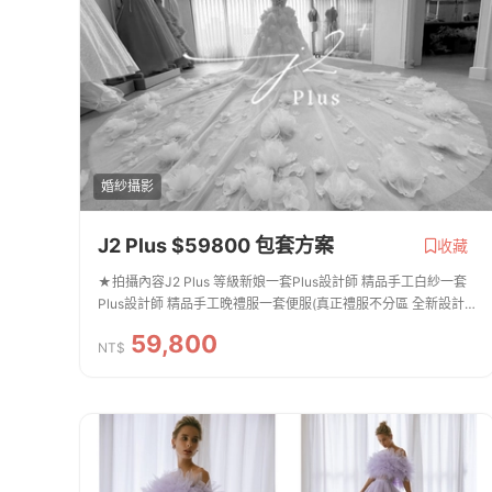
婚紗攝影
J2 Plus $59800 包套方案
收藏
★拍攝內容J2 Plus 等級新娘一套Plus設計師 精品手工白紗一套
Plus設計師 精品手工晚禮服一套便服(真正禮服不分區 全新設計
款皆可拍照)新郎拍攝西服提供二套 便服一套整體造型全程跟拍服
59,800
務免費提供安瓶 / 拍攝道具 手...
NT$