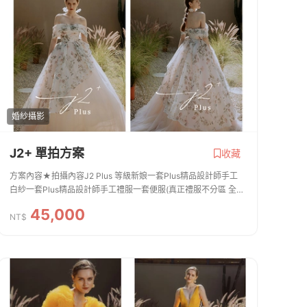
婚紗攝影
J2+ 單拍方案
收藏
方案內容★拍攝內容J2 Plus 等級新娘一套Plus精品設計師手工
白紗一套Plus精品設計師手工禮服一套便服(真正禮服不分區 全新
設計款皆可拍照)新郎拍攝西服提供二套整體造型全程跟拍服務免
45,000
費提供安瓶 / 拍攝道具 手工捧花...
NT$