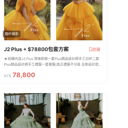
婚紗攝影
J2 Plus + $78800包套方案
收藏
★拍攝內容J2 Plus 等級新娘一套Plus精品設計師手工白紗二套
Plus精品設計師手工禮服一套便服(真正禮服不分區 全新設計款皆
可拍照)新郎拍攝西服提供二套(提供背心及特殊款)整體造型全程
78,800
跟拍服務免費提供安瓶 / 拍攝道...
NT$