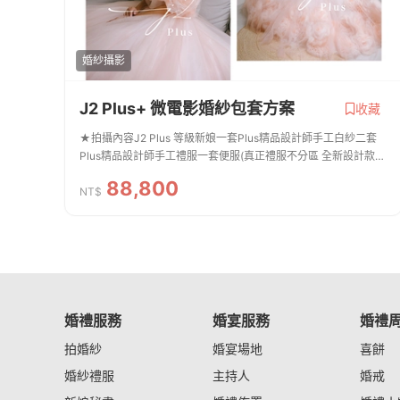
婚紗攝影
J2 Plus+ 微電影婚紗包套方案
收藏
★拍攝內容J2 Plus 等級新娘一套Plus精品設計師手工白紗二套
Plus精品設計師手工禮服一套便服(真正禮服不分區 全新設計款皆
可拍照)新郎拍攝西服提供二套(提供背心及特殊款)整體造型全程
88,800
跟拍服務免費提供安瓶 / 拍攝道...
NT$
婚禮服務
婚宴服務
婚禮
拍婚紗
婚宴場地
喜餅
婚紗禮服
主持人
婚戒