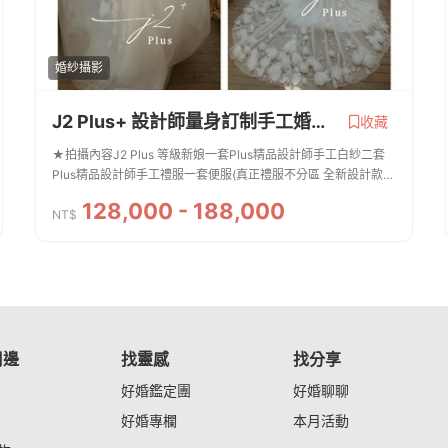
婚紗攝影
J2 Plus+ 設計師量身訂制手工婚紗方案
收藏
★拍攝內容J2 Plus 等級新娘一套Plus精品設計師手工白紗二套
Plus精品設計師手工禮服一套便服(真正禮服不分區 全新設計款皆
可拍照)新郎拍攝西服提供二套(提供背心及特殊款)整體造型全程
128,000 - 188,000
跟拍服務免費提供安瓶 / 拍攝道...
NT$
周邊
找靈感
找分享
好婚鑑定團
好婚聊聊
好婚專欄
本月活動