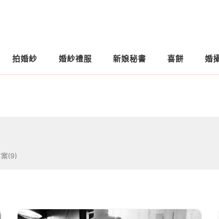
拍婚紗
婚紗禮服
新娘秘書
喜餅
婚
案(9)