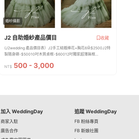
婚紗攝影
J2 自助婚紗產品價目
收藏
(J2wedding 產品價目表）J2手工結婚捧花+胸花6朵$2500J2特
製隨身碟-$50010吋木質桌框-$60012吋獨家超薄無框
畫-$120024吋獨家超薄無框畫-$250030吋獨家超薄無框
500 - 3,000
畫-$3500QR code直式謝卡+電子相簿200張$600QR code方
NT$
型...
加入 WeddingDay
追蹤 WeddingDay
商家入駐
FB 粉絲專頁
廣告合作
FB 新娘社團