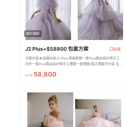
婚紗攝影
J2 Plus+$58800 包套方案
收藏
方案內容★拍攝內容J2 Plus 等級新娘一套Plus精品設計師手工
白紗一套Plus精品設計師手工禮服一套便服(真正禮服不分區 全新
設計款皆可拍照)新郎拍攝西服提供二套整體造型全程跟拍服務免
58,800
費提供安瓶 / 拍攝道具 手工捧花...
NT$