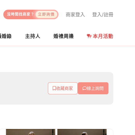
商家登入
登入/註冊
沒時間找商家？
立即詢價
攝婚錄
主持人
婚禮周邊
本月活動
收藏商家
線上詢問