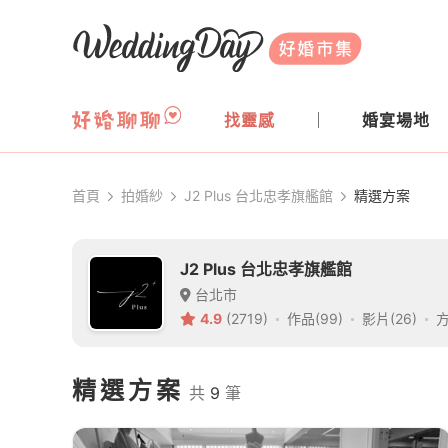
WeddingDay 好婚市集
找靈感
婚宴場地
首頁
拍婚紗
J2 Plus 台北忠孝旗艦館
精選方案
J2 Plus 台北忠孝旗艦館
台北市
4.9
(2719)
作品(99)
影片(26)
方
精選方案
共
9
筆