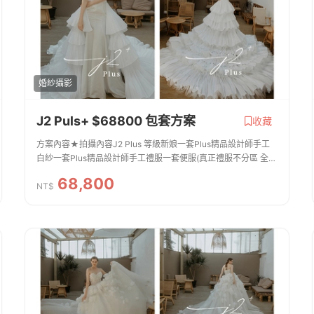
婚紗攝影
J2 Puls+ $68800 包套方案
收藏
方案內容★拍攝內容J2 Plus 等級新娘一套Plus精品設計師手工
白紗一套Plus精品設計師手工禮服一套便服(真正禮服不分區 全新
設計款皆可拍照)新郎拍攝西服提供二套 便服一套整體造型全程跟
68,800
拍服務免費提供安瓶 / 拍攝道具...
NT$