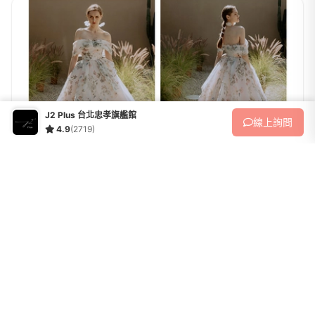
J2 Plus 台北忠孝旗艦館
線上
詢問
4.9
(2719)
婚紗攝影
J2+ 單拍方案
收藏
方案內容★拍攝內容J2 Plus 等級新娘一套Plus精品設計師手工白紗一套
Plus精品設計師手工禮服一套便服(真正禮服不分區 全新設計款皆可拍
照)新郎拍攝西服提供二套整體造型全程跟拍服務免費提供安瓶 / 拍攝道
45,000
NT$
具 手工捧花...