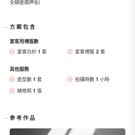
全額退還押金)
方案包含
宴客用禮服數
宴客白紗
1
套
宴客禮服
2
套
其他服務
造型數
1
套
拍攝時數
1
小時
精修照
1
張
參考作品