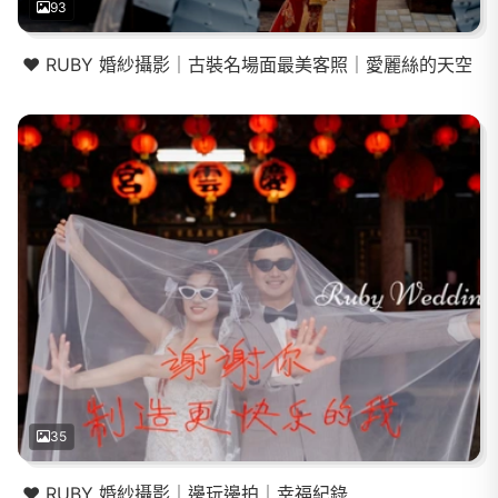
93
❤️ RUBY 婚紗攝影｜古裝名場面最美客照｜愛麗絲的天空
35
❤️ RUBY 婚紗攝影｜邊玩邊拍｜幸福紀錄