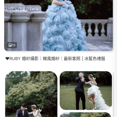
19
❤️RUBY 婚紗攝影｜韓風婚紗｜最新客照 | 冰藍色禮服