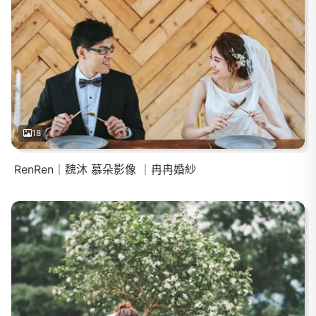
18
RenRen｜魏沐 慕朵影像 ｜冉冉婚紗