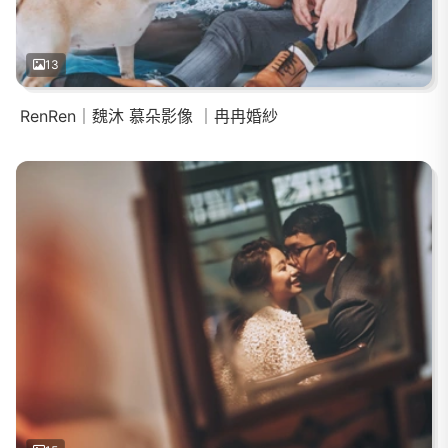
13
RenRen｜魏沐 慕朵影像 ｜冉冉婚紗