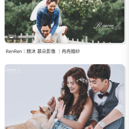
11
RenRen｜魏沐 慕朵影像 ｜冉冉婚紗