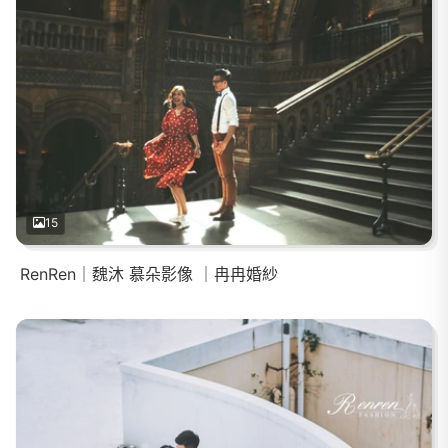
15
RenRen｜魏沐 慕朵影像 ｜冉冉婚紗