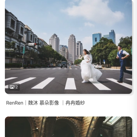
12
RenRen｜魏沐 慕朵影像 ｜冉冉婚紗