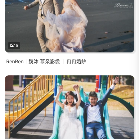
15
RenRen｜魏沐 慕朵影像 ｜冉冉婚紗