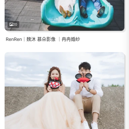
20
RenRen｜魏沐 慕朵影像 ｜冉冉婚紗