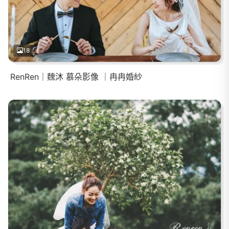
18
RenRen｜魏沐 慕朵影像 ｜冉冉婚紗