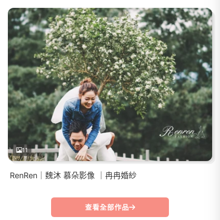
11
RenRen｜魏沐 慕朵影像 ｜冉冉婚紗
查看全部作品