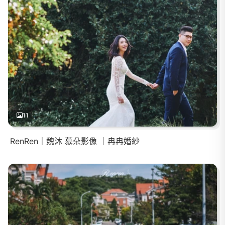
11
RenRen｜魏沐 慕朵影像 ｜冉冉婚紗