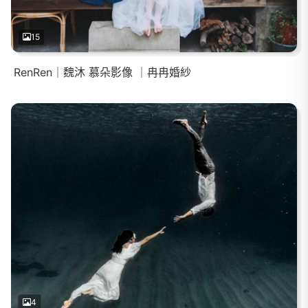
15
RenRen｜魏沐 慕朵影像 ｜冉冉婚紗
4