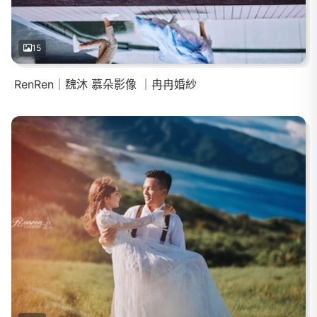
15
RenRen｜魏沐 慕朵影像 ｜冉冉婚紗