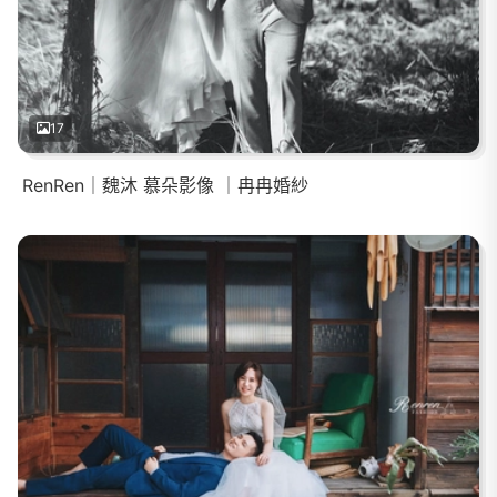
17
RenRen｜魏沐 慕朵影像 ｜冉冉婚紗