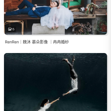
15
RenRen｜魏沐 慕朵影像 ｜冉冉婚紗