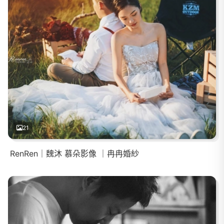
21
RenRen｜魏沐 慕朵影像 ｜冉冉婚紗