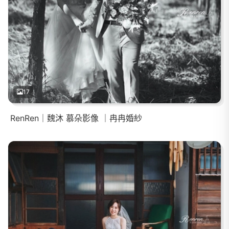
17
RenRen｜魏沐 慕朵影像 ｜冉冉婚紗