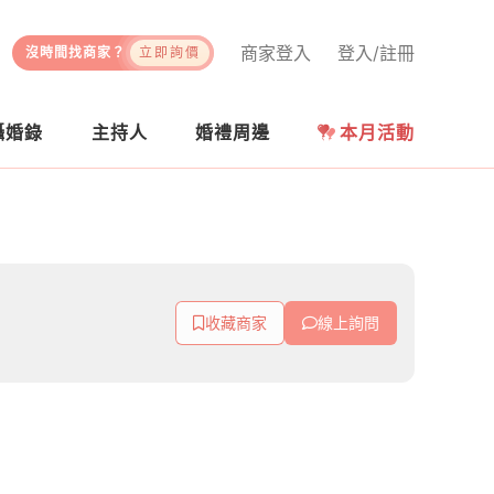
商家登入
登入/註冊
沒時間找商家？
立即詢價
攝婚錄
主持人
婚禮周邊
本月活動
收藏商家
線上詢問