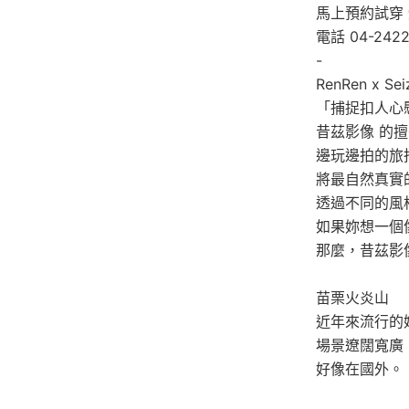
馬上預約試穿
電話 04-2422
-
RenRen x Sei
「捕捉扣人心
昔茲影像 的
邊玩邊拍的旅
將最自然真實
透過不同的風
如果妳想一個
那麼，昔茲影
苗栗火炎山
近年來流行的
場景遼闊寬廣
好像在國外。