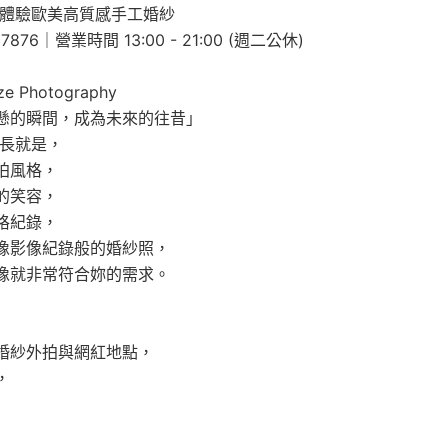
 體驗歐美高質感手工婚紗
7876｜營業時間 13:00 - 21:00 (週二公休)
ze Photography
懸的瞬間，成為未來的往昔」
擅長就是，
拍風格，
的笑容，
格紀錄，
像影像紀錄般的婚紗照，
像就非常符合妳的需求。
婚紗外拍與網紅地點，
，