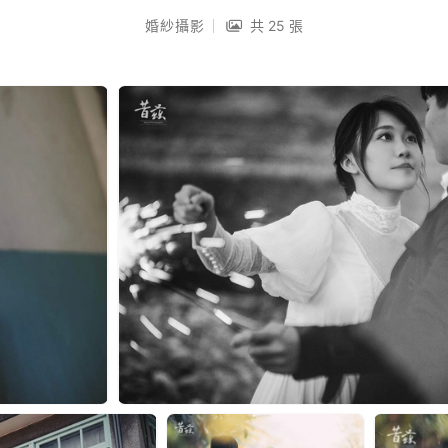
婚紗攝影
共 25 張