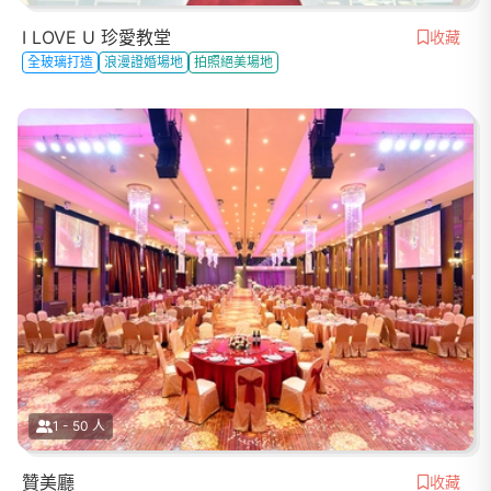
I LOVE U 珍愛教堂
收藏
全玻璃打造
浪漫證婚場地
拍照絕美場地
1 - 50 人
贊美廳
收藏