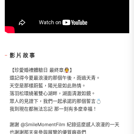
影片故事
【珍愛婚禮體驗日 最終章👰】
還記得今夏最浪漫的那個午後，雨過天青。
天空是那樣蔚藍，陽光是如此熱情。
落羽松環繞著雙心湖畔，湖面清澈如鏡。
眾人的見證下，我們一起承諾的那個誓言💍
我到現在都無法忘記 那一刻有多麼幸福！
謝謝 @SmileMomentFilm 紀錄這麼感人浪漫的一天
也謝謝那天來參與展覽的優質廠商們