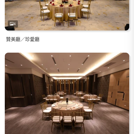
4
贊美廳／珍愛廳