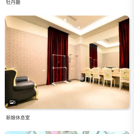
牡丹廳
5
新娘休息室