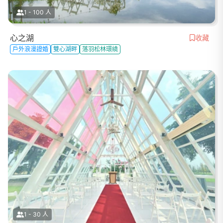
1 - 100 人
心之湖
收藏
戶外浪漫證婚
雙心湖畔
落羽松林環繞
1 - 30 人