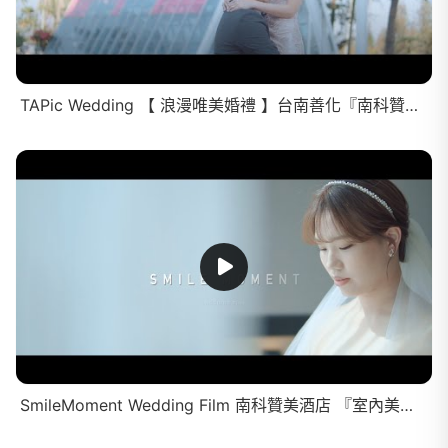
TAPic Wedding 【 浪漫唯美婚禮 】台南善化『南科贊美酒店』賓客High起來｜婚錄推薦｜DEC 05 , 2021
SmileMoment Wedding Film 南科贊美酒店 『室內美式婚禮』 Mojito x Candy BAR｜迎娶｜婚錄首推｜APR 09 , 2022