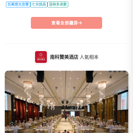
百萬燈光音響
七米挑高
容納多桌數
查看全部廳房
南科贊美酒店
人氣相本