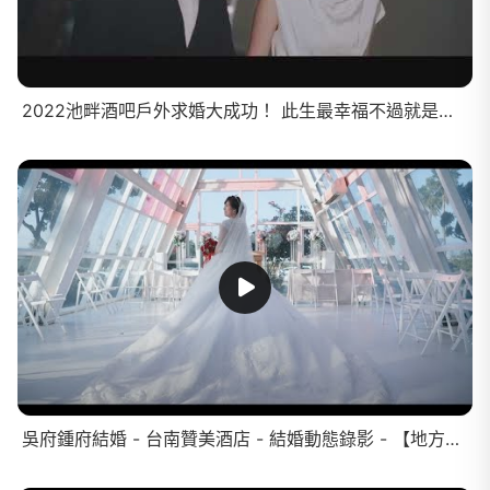
2022池畔酒吧戶外求婚大成功！ 此生最幸福不過就是那句：我願意｜南科贊美酒店
吳府鍾府結婚 - 台南贊美酒店 - 結婚動態錄影 - 【地方的攝影師】作品精華#45