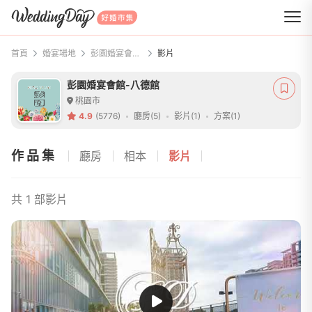
WeddingDay 好婚市集
首頁
婚宴場地
彭園婚宴會館-八德館
影片
彭園婚宴會館-八德館
桃園市
4.9
(5776)
廳房(5)
影片(1)
方案(1)
作品集
廳房
相本
影片
共 1 部影片