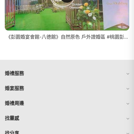
《彭園婚宴會館-八德館》自然原色 戶外證婚區 #桃園彭園 #八德彭園 #彭園會館
婚禮服務
婚宴服務
婚禮周邊
找靈感
找分享