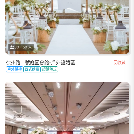
30 - 50 人
徐州路二號庭園會館-戶外證婚區
收藏
戶外婚禮
西式婚禮
證婚儀式