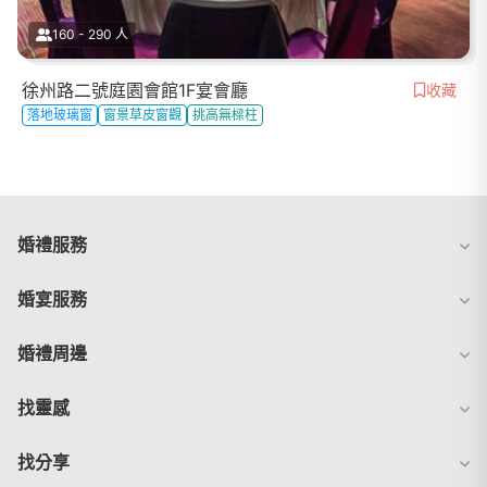
160 - 290 人
徐州路二號庭園會館1F宴會廳
收藏
落地玻璃窗
窗景草皮窗觀
挑高無樑柱
婚禮服務
婚宴服務
婚禮周邊
找靈感
找分享