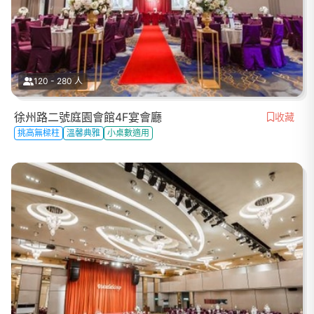
120 - 280 人
徐州路二號庭園會館4F宴會廳
收藏
挑高無樑柱
溫馨典雅
小桌數適用