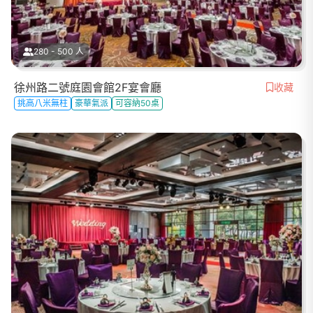
280 - 500 人
徐州路二號庭園會館2F宴會廳
收藏
挑高八米無柱
豪華氣派
可容納50桌