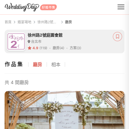
WeddingDay 好婚市集
首頁
婚宴場地
徐州路2號庭園會館
廳房
徐州路2號庭園會館
台北市
4.9
(119)
廳房(4)
方案(3)
作品集
廳房
相本
共 4 間廳房