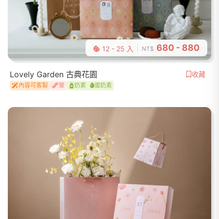
680 - 880
12 - 25 入
NT$
Lovely Garden 古典花園
收藏
內容可客製
葷
奶素
蛋奶素