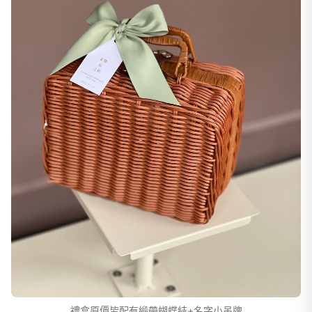
禮盒原價皆配有緞帶蝴蝶結+名字小吊牌