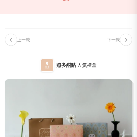
・採取黑貓常溫配送(每對新人限1次)
・試吃若選擇有禮盒裝的，皆以實際喜餅出貨的禮盒與提袋出
貨，選擇試吃包則無禮盒
上一款
下一款
煦多甜點
人氣禮盒