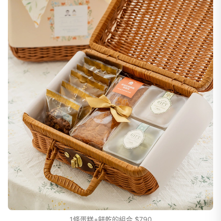
1條蛋糕+餅乾的組合 $790