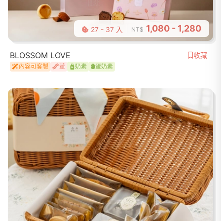
1,080 - 1,280
27 - 37 入
NT$
BLOSSOM LOVE
收藏
內容可客製
葷
奶素
蛋奶素