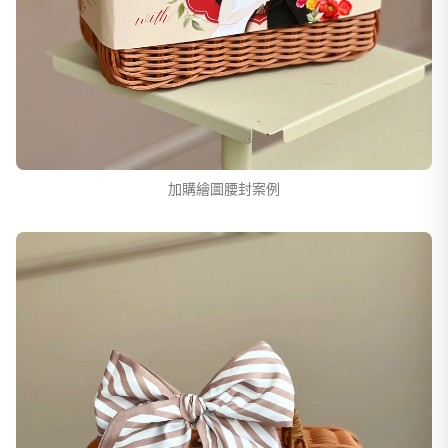
加購繪圖腰封案例