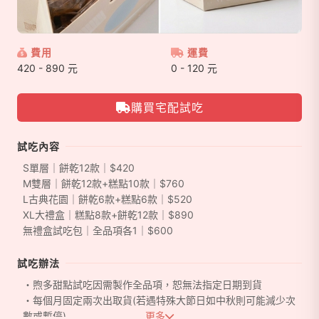
費用
運費
420 - 890 元
0 - 120 元
購買宅配試吃
試吃內容
S單層｜餅乾12款｜$420
M雙層｜餅乾12款+糕點10款｜$760
L古典花園｜餅乾6款+糕點6款｜$520
XL大禮盒｜糕點8款+餅乾12款｜$890
無禮盒試吃包｜全品項各1｜$600
試吃辦法
・煦多甜點試吃因需製作全品項，恕無法指定日期到貨
・每個月固定兩次出取貨(若遇特殊大節日如中秋則可能減少次
數或暫停)
更多