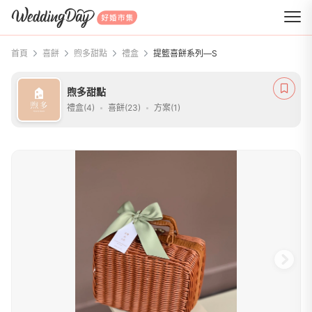
WeddingDay 好婚市集
首頁
喜餅
煦多甜點
禮盒
提籃喜餅系列—S
煦多甜點
禮盒(4)
喜餅(23)
方案(1)