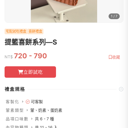
1 / 7
宅配試吃禮盒
喜餅禮盒
提籃喜餅系列—S
720 - 790
NT$
收藏
立即試吃
禮盒規格
客製化
可客製
葷素類型
葷、奶素、蛋奶素
品項口味數
共 6 - 7 種
內容物種類
共 11 - 16 入