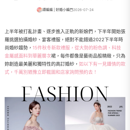
譚編編 | 好婚小編
2026-07-24
上半年被打亂計畫、逐步進入正軌的新娘們，下半年開始張
羅挑選拍攝婚紗、宴客禮服，絕對不能錯過2022下半年時
尚婚紗趨勢，
15件秋冬新款禮服，從大勢的粉色調、科技
金屬感面料到華麗層次
裙，每件都像是藝術品般精緻，只為
妳創造最美麗和獨特性的高訂婚紗，
如以下有一見鍾情的款
式，千萬別猶豫立即截圖和店家詢問預約去！