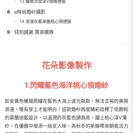
13.耀眼流金深V領晚禮服
e時尚婚紗攝影
8
14.浪漫灰藍漸層桃心領禮服
特別感謝 菁英團隊
9
花朵影像製作
1.閃耀藍色海洋桃心領婚紗
如金黃色暖陽照耀在藍色大海上波光粼粼，無法言喻的美與
浪漫，唯有穿上才能明白！這款婚紗再度精彩詮釋了低飽和
的莫蘭迪藍設計，以溫潤的灰藍色調為底，躍上桃心深V薄
紗，在優雅中增添一絲女人味，為秋冬的新娘帶來朝氣活力