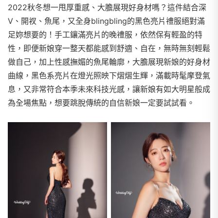
2022秋冬想一甩厚重感、大膽展現好身材嗎？這件結合深
V、開衩、魚尾，又全身blingbling的黑色亮片禮服絕對滿
足妳想要的！手工鑲滿亮片的晚禮服，依然保有輕盈的特
性，即便新娘穿一整天都能感到舒適、自在，無時無刻輕鬆
做自己，加上性感撫媚的魚尾輪廓，大膽展現新娘的好身材
曲線，黑色系亮片在燈光照映下熠熠生輝，滿載時髦摩登氣
息，又非常符合本季未來科技光感，讓新娘有如大明星般成
為全場焦點，想要跳脫傳統的自信新娘一定要試試看。