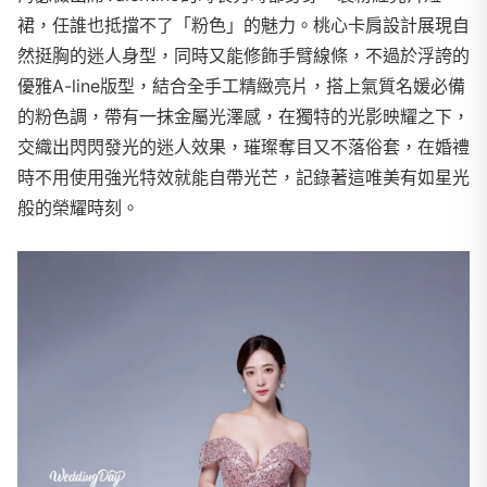
裙，任誰也抵擋不了「粉色」的魅力。桃心卡肩設計展現自
然挺胸的迷人身型，同時又能修飾手臂線條，不過於浮誇的
優雅A-line版型，結合全手工精緻亮片，搭上氣質名媛必備
的粉色調，帶有一抹金屬光澤感，在獨特的光影映耀之下，
交織出閃閃發光的迷人效果，璀璨奪目又不落俗套，在婚禮
時不用使用強光特效就能自帶光芒，記錄著這唯美有如星光
般的榮耀時刻。