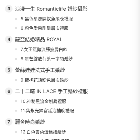
浪漫一生 Romanticlife 婚紗攝影
3
5.黑色星際開衩魚尾晚禮服
6.粉色愛戀削肩層次禮服
蘿亞結婚精品 ROYAL
4
7.女王氣勢流蘇披肩白紗
8.星芒綻放荷葉一字領婚紗
蕾絲娃娃法式手工婚紗
5
9.擁抱花語粉色層次婚紗
二十二晴 IN LACE 手工婚紗禮服
6
10.神秘黑流金削肩禮服
11.雋永光輝宮廷泡袖晚禮服
麗舍時尚婚紗
7
12.白色雲朵蛋糕裙婚紗