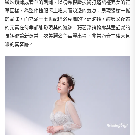
緻珠鑽繡成奢華的刺繡、以精緻模壓技術打造裙襬完美的花
草圖樣，為整件禮服添上唯美而浪漫的氣息，展現獨樹一幟
的品味，而充滿十七世紀巴洛克風的宮廷泡袖，經典又復古
的元素在每季都能發現其的蹤跡，藉著浮誇輪廓與童話感的
長裙襬讓新娘當一次美麗公主華麗出場，非常適合在盛大氣
派的宴客廳。