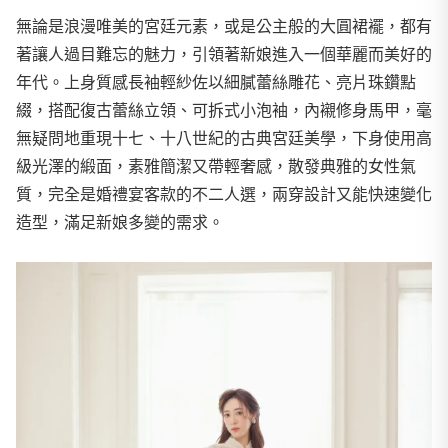
無論是浪漫唯美的宮廷元素，或是公主般的大圓裙襬，都有
著讓人過目難忘的魅力，引領著新娘進入一個華麗而美好的
年代。上身質感長袖輕紗佐以細膩蕾絲雕花、亮片珠鑽點
綴，搭配復古蕾絲立領、可拆式小泡袖，內襯修身馬甲，毫
無疑問地重現十七、十八世紀的古典宮廷美學，下身使用高
級光澤的緞面，素雅簡潔又帶輕奢感，散發典雅的女性氣
質，完全是婚禮宴客款的不二人選，兩穿設計又能快速變化
造型，滿足新娘多變的需求。