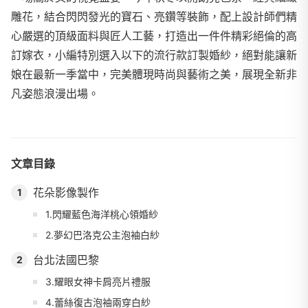
雕花，結合閃閃發光的寶石、亮鑽等裝飾，配上設計師們精
心嚴選的頂級面料與匠人工藝，打造出一件件精彩絕倫的高
訂嫁衣，小編特別選入以下的流行款訂製婚紗，絕對能讓新
娘在最新一季當中，完美體現時尚與藝術之美，展現全新非
凡姿態浪漫出場。
文章目錄
花朵影像製作
1
1.閃耀藍色海洋桃心領婚紗
2.夢幻巴洛克公主泡袖白紗
台北法國巴黎
2
3.耀眼女神卡肩亮片禮服
4.蕾絲復古泡袖兩穿白紗