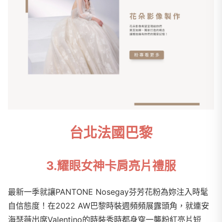
台北法國巴黎
3.耀眼女神卡肩亮片禮服
最新一季就讓PANTONE Nosegay芬芳花粉為妳注入時髦
自信態度！在2022 AW巴黎時裝週頻頻展露頭角，就連安
海瑟薇出席Valentino的時裝秀時都身穿一襲粉紅亮片短