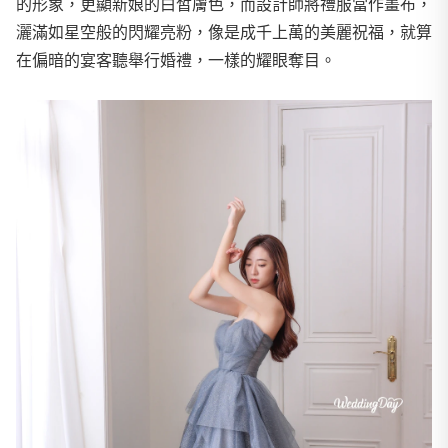
的形象，更顯新娘的白皙膚色，而設計師將禮服當作畫布，
灑滿如星空般的閃耀亮粉，像是成千上萬的美麗祝福，就算
在偏暗的宴客聽舉行婚禮，一樣的耀眼奪目。