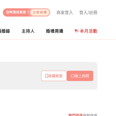
商家登入
登入/註冊
沒時間找商家？
立即詢價
攝婚錄
主持人
婚禮周邊
本月活動
收藏商家
線上詢問
熱門排序
最新排序