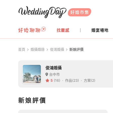
WeddingDay 好婚市集
找靈感
婚宴場地
首頁
婚攝婚錄
俊鴻婚攝
新娘評價
俊鴻婚攝
台中市
5
(16)
作品(23)
方案(2)
新娘評價