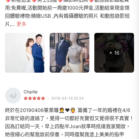
用:免費喔,活動開始前一周繳1000元押金,活動結束現金領
回體驗禮物:精緻USB ,內有婚攝體驗的照片 和動態錄影短
片,...
更多
+ 16
Charlie
2019-04-19 20:24
終於在20190406畢業囉🤵❤️👰 籌備了一年的婚禮在4/6
非常忙碌的渡過了，覺得一切都好充實但又覺得很不真實！
因為訂結同一天，早上四點半Joan就準時抵達我家開妝，
她很細心的幫我妝前保養，同時還幫我塗上美美的指甲