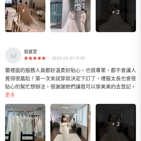
+ 2
鄧嘉萱
2023-02-07 21:52
蕾裡面的服務人員都好溫柔好貼心，也很專業，都不會讓人
覺得很尷尬！第一次來試穿就決定下訂了，禮服太長也會很
貼心的幫忙想辦法，很謝謝她們讓我可以穿美美的去登記。
更多
+ 2