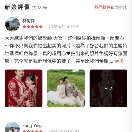
新娘評價
熱門排序
最新排序
共 18 筆
林侑擇
2025-07-14 22:20
大大感謝我們的攝影師 大寶，整個婚紗拍攝超順、超開心
～你不只幫我們拍出超美的照片，還為了配合我們的主題特
地準備紅色佈景，真的超用心❤️拍出來的照片色調好有氛圍
感，完全就是我們想像中的樣子，甚至比我們預期....
更多
+ 2
Fang Ying
2024-10-28 21:43