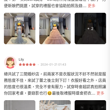
便新娘們挑選，試穿的禮服也會協助拍照及錄....
更多
+ 2
Lily
2024-01-21 01:43
總共試了三間婚紗店，前兩家不是衣服狀況不好不然就是服
務態度不佳，來試了蕾之後立刻下訂！衣服好看之外，店員
的態度也很溫柔，完全不會有壓力，試穿時會超認真拍照讓
你回家考慮，要錄影也行😆最後取禮服時還會把衣....
更多