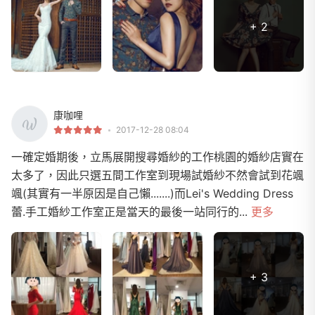
+ 2
康咖哩
2017-12-28 08:04
一確定婚期後，立馬展開搜尋婚紗的工作桃園的婚紗店實在
太多了，因此只選五間工作室到現場試婚紗不然會試到花颯
颯(其實有一半原因是自己懶.......)而Lei's Wedding Dress
蕾.手工婚紗工作室正是當天的最後一站同行的...
更多
+ 3