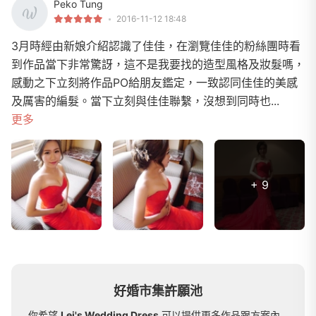
Peko Tung
2016-11-12 18:48
3月時經由新娘介紹認識了佳佳，在瀏覽佳佳的粉絲團時看
到作品當下非常驚訝，這不是我要找的造型風格及妝髮嗎，
感動之下立刻將作品PO給朋友鑑定，一致認同佳佳的美感
及厲害的編髮。當下立刻與佳佳聯繫，沒想到同時也...
更多
+ 9
好婚市集許願池
你希望
Lei's Wedding Dress
可以提供更多作品跟方案內