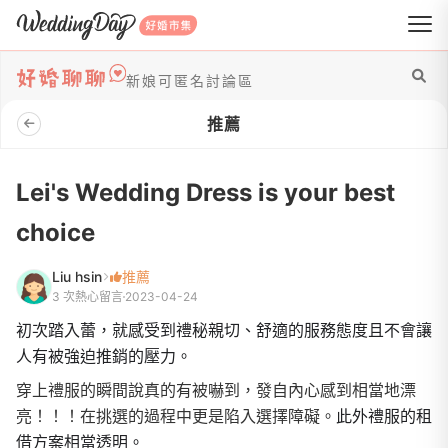
WeddingDay 好婚市集
新娘可匿名討論區
推薦
Lei's Wedding Dress is your best
choice
Liu hsin
推薦
3 次熱心留言
2023-04-24
初次踏入蕾，就感受到禮秘親切、舒適的服務態度且不會讓
人有被強迫推銷的壓力。
穿上禮服的瞬間說真的有被嚇到，發自內心感到相當地漂
亮！！！在挑選的過程中更是陷入選擇障礙。
此外禮服的租
借方案相當透明。