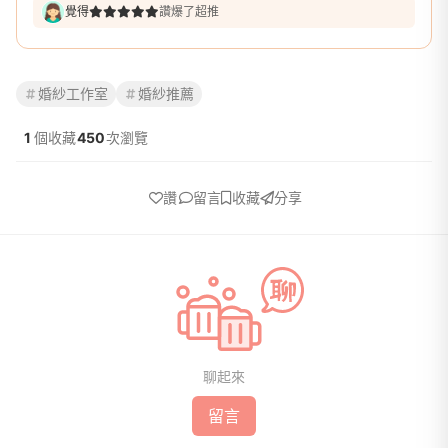
覺得
讚爆了超推
婚紗工作室
婚紗推薦
1
個收藏
450
次瀏覽
讚
留言
收藏
分享
聊起來
留言