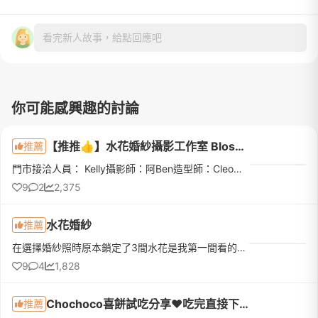
看完新人故事，給點回應吧
你可能感興趣的討論
【推推👍】水花婚紗攝影工作室 Blossom Wedding
推薦
門市接洽人員： Kelly攝影師：阿Ben造型師：Cleo燈光師：阿翔禮服秘書：Evaʕ•̫͡•ʕ•̫͡•ʔ•̫͡•ʔ•̫͡•ʕ•̫͡•ʔ•̫͡•ʕ•̫͡•ʕ•̫͡•ʔ•̫͡•ʔ•̫͡•ʕ•̫͡•ʔ這次婚紗拍攝的體驗真的超級滿意，必須給滿滿五星好評✨首先很感謝Kelly，從一開...
9
2
2,375
水花婚紗
推薦
在選擇婚紗照時原本鎖定了3間水花是我第一間看的那時很害怕看了第一間直接決定很可惜所以後續又陸續看了好幾間在網路上評價很不錯的婚紗店最後還是決定選擇水花🤭因為從一開始進門市諮詢就遇到Ellie她好親切好有耐心...
9
4
1,828
Chochoco喜餅試吃分享❤️吃完直接下訂❤️我的命定喜餅
推薦