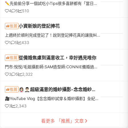
✏️先偷偷分享一個試吃小Tips很多喜餅都有「當日下訂優惠」，如果本來就有好幾間想試，真的很建議全部排同一天，最期待的那間放最後！而且千萬不要剛吃飽就去～原本想說「不就吃幾塊餅乾嗎？」結果超飽😆因為還有不少...
4
5
510
小資新娘的登記捧花
推薦
上週終於順利完成登記了！說到登記捧花真的讓我糾結一陣子。一開始先生覺得去戶政事務所拍個照，找間花店買束鮮花就好。但我去問了幾間稍微有設計感的，報價都要兩三千塊。想到最近天氣這麼熱，鮮花拿在手上拍完大概...
1
5
433
從備婚焦慮到滿意收工，幸好遇見唯你
推薦
門市:悅悅/毛姐攝影師:SAM造型師:CONNIE備婚過程中，我最在意的就是婚紗照，因此前前後後諮詢了將近 10 家婚紗工作室，而唯你是我們倒數第三家諮詢的店家。當天一進門，毛姐就非常熱情地接待我們，仔細介紹各種方案...
3
5
2,322
👰🏻‍♀️🤵🏻‍♂️超級滿意的婚紗攝影-念念婚紗🥹💍
推薦
🎥YouTube Vlog【念念婚紗試穿＆婚紗攝影】全紀錄https://www.youtube.com/watch?v=UPo1x-mkmsA首先我們想先感謝念念婚紗給我們一場這麼完美的拍攝體驗💕 整個團隊在每個細節上都非常專業又細心，無論是挑選婚紗，還是...
3
2,343
看更多 「推薦」文章