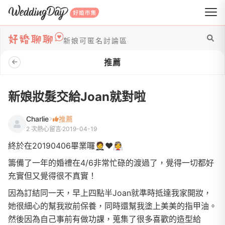
WeddingDay 好婚市集
新娘可匿名討論區
推薦
新娘妝髮交給Joan就對啦
Charlie
推薦
2 次熱心留言
2019-04-19
終於在20190406畢業囉🤵❤️👰
籌備了一年的婚禮在4/6非常忙碌的渡過了，覺得一切都好
充實但又覺得很不真實！
因為訂結同一天，早上四點半Joan就準時抵達我家開妝，
她很細心的幫我妝前保養，同時還幫我塗上美美的指甲油。
然後因為自己事前有做功課，蒐集了很多喜歡的造型給