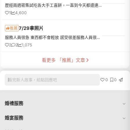
歷經兩週密集試吃各大手工喜餅，一直到今天都還連跑兩間 (自此大半年隊友再也不想吃餅乾)，最後終於毫無懸念下訂樂朗奇，搞定本人最期待的喜餅這件事門市試吃：but.、Ooh La Love、樂朗奇、卡柏蒂宅配試吃：bobonono...
1
4,600
7/29拿照片
推薦
服務人員很急 東西都不會輕放 感受很差服務人員很急 東西都不會輕放 感受很差服務人員很急 東西都不會輕放 感受很差
2
2
1,075
看更多 「推薦」文章
0
0
看完新人故事，給點回應吧
婚禮服務
婚宴服務