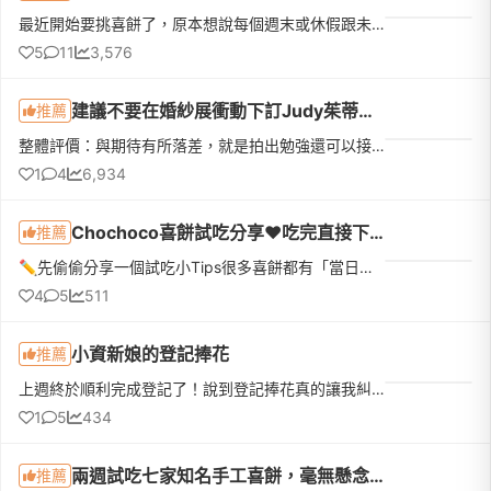
最近開始要挑喜餅了，原本想說每個週末或休假跟未婚夫排幾家門市試吃結果時間永遠對不上，加上長輩也說想參與意見最後乾脆改成宅配試吃比較快，也可以在家慢慢吃一起開箱再一次收集全家人的意見！我得說所有I人新娘...
5
11
3,576
建議不要在婚紗展衝動下訂Judy茱蒂文創婚禮
推薦
整體評價：與期待有所落差，就是拍出勉強還可以接受的婚紗照，沒特別驚豔，也不至於太糟，畢竟Judy就是間中規中矩的婚紗公司。禮服的部分也不要抱有太大期待，也許他們禮服很多(我猜的，因為都關在小房間)，但較少那...
1
4
6,934
Chochoco喜餅試吃分享❤️吃完直接下訂❤️我的命定喜餅
推薦
✏️先偷偷分享一個試吃小Tips很多喜餅都有「當日下訂優惠」，如果本來就有好幾間想試，真的很建議全部排同一天，最期待的那間放最後！而且千萬不要剛吃飽就去～原本想說「不就吃幾塊餅乾嗎？」結果超飽😆因為還有不少...
4
5
511
小資新娘的登記捧花
推薦
上週終於順利完成登記了！說到登記捧花真的讓我糾結一陣子。一開始先生覺得去戶政事務所拍個照，找間花店買束鮮花就好。但我去問了幾間稍微有設計感的，報價都要兩三千塊。想到最近天氣這麼熱，鮮花拿在手上拍完大概...
1
5
434
兩週試吃七家知名手工喜餅，毫無懸念 enchantée 樂朗奇
推薦