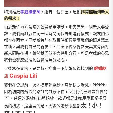
特別推薦
孝威攝影師
，還有一個原因，
是他
非常照顧到新人
的需求！
由於新竹地方法院的公證是申請制，那天有另一組新人要公
證，我們兩組就在同一個時間同個場地進行儀式，親友們也
都坐在兩旁。但孝威特別在取景時都儘量讓我們的照片聚焦
在新人與我們自己的親友上，完全不會察覺當天其實有兩對
新人同時在場。雖然我們並不會特別介意，可是孝威的心思
我們也都感受得到並覺得萬分貼心。
最後寫在文末，是要特別推廣一下新娘最後找到的
輕婚紗
Caspia Lili
店
我們在登記前一週才搞定輕婚紗，真是快要嚇死，哈哈哈，
因為坊間的婚紗網路訂的質感不佳 (即使我們已經是訂做的
了)，普通的婚紗店出租婚紗，款式都是比較厚重跟裙擺很
太！小！
長的樣式，最重要的是，大多的婚紗版型都