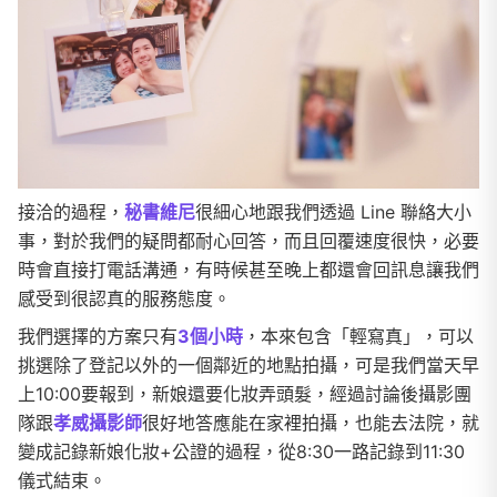
接洽的過程，
秘書維尼
很細心地跟我們透過 Line 聯絡大小
事，對於我們的疑問都耐心回答，而且回覆速度很快，必要
時會直接打電話溝通，有時候甚至晚上都還會回訊息讓我們
感受到很認真的服務態度。
我們選擇的方案只有
3個小時
，本來包含「輕寫真」，可以
挑選除了登記以外的一個鄰近的地點拍攝，可是我們當天早
上10:00要報到，新娘還要化妝弄頭髮，經過討論後攝影團
隊跟
孝威攝影師
很好地答應能在家裡拍攝，也能去法院，就
變成記錄新娘化妝+公證的過程，從8:30一路記錄到11:30
儀式結束。