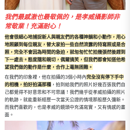
我們最感激也最敬佩的，是孝威攝影師非
常敬業！充滿耐心！
他會很細心地捕捉新人與親友們的各種神韻和小動作，用心
地照顧到每位親友，替大家拍一些自然流露的特寫照或是合
照，完全不會因為時間的急迫，就匆匆忙忙拍幾張然後趕到
下一處去。態度隨和親切，偶爾搞笑，但我們都會知道他希
望我們做的動作是什麼，合作上毫無困難。
在我們的印象裡，他在拍攝的3個小時內
完全沒有停下手中
的相機，拍好拍滿那種
，拍到給我們的照片好幾百張我們自
己都覺得不好意思和不可思議！我們幾乎從孝威拍攝的照片
的軌跡，就能重新經歷一次當天公證的情境那般歷久彌新。
而我們喜歡的，也是孝威的鏡頭中充滿寫實，又有情感的畫
面。