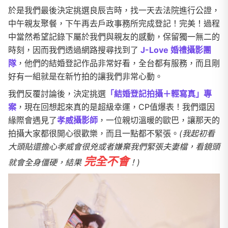
於是我們最後決定挑選良辰吉時，找一天去法院進行公證，
中午親友聚餐，下午再去戶政事務所完成登記！完美！過程
中當然希望記錄下屬於我們與親友的感動，保留獨一無二的
時刻，因而我們透過網路搜尋找到了
J-Love 婚禮攝影團
隊
，他們的結婚登記作品非常好看，全台都有服務，而且剛
好有一組就是在新竹拍的讓我們非常心動。
我們反覆討論後，決定挑選
「結婚登記拍攝＋輕寫真」專
案
，現在回想起來真的是超級幸運，CP值爆表！我們還因
緣際會遇見了
孝威攝影師
，一位親切溫暖的歐巴，讓那天的
拍攝大家都很開心很歡樂，而且一點都不緊張。
(我起初看
大頭貼還擔心孝威會很兇或者嫌棄我們緊張夫妻檔，看鏡頭
完全不會
就會全身僵硬，結果
！)