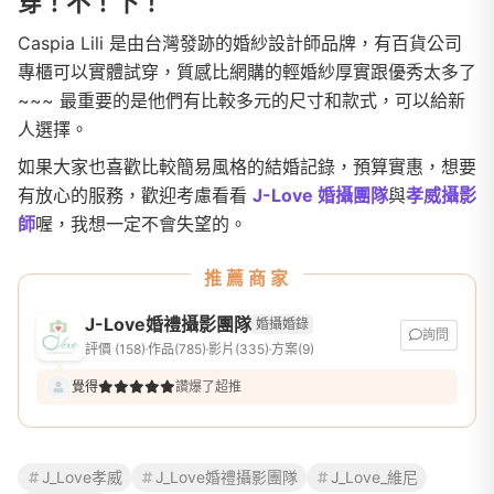
穿！不！下！
Caspia Lili 是由台灣發跡的婚紗設計師品牌，有百貨公司
專櫃可以實體試穿，質感比網購的輕婚紗厚實跟優秀太多了
~~~ 最重要的是他們有比較多元的尺寸和款式，可以給新
人選擇。
如果大家也喜歡比較簡易風格的結婚記錄，預算實惠，想要
有放心的服務，歡迎考慮看看
J-Love 婚攝團隊
與
孝威攝影
師
喔，我想一定不會失望的。
推薦商家
J-Love婚禮攝影團隊
婚攝婚錄
詢問
評價 (158)
作品(785)
影片(335)
方案(9)
覺得
讚爆了超推
J_Love孝威
J_Love婚禮攝影團隊
J_Love_維尼