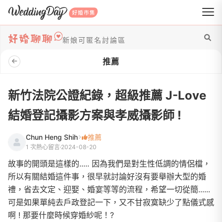
WeddingDay 好婚市集
新娘可匿名討論區
推薦
新竹法院公證紀錄，超級推薦 J-Love
結婚登記攝影方案與孝威攝影師 !
Chun Heng Shih
推薦
1 次熱心留言
2024-08-20
故事的開頭是這樣的..... 因為我們是對生性低調的情侶檔，
所以有關結婚這件事，很早就討論好沒有要舉辦大型的婚
禮，省去文定、迎娶、婚宴等等的流程，希望一切從簡......
可是如果單純去戶政登記一下，又不甘寂寞缺少了點儀式感
啊 ! 那要什麼時候穿婚紗呢！?