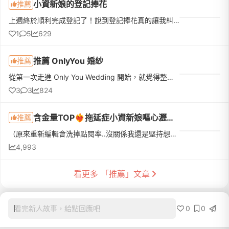
小資新娘的登記捧花
推薦
上週終於順利完成登記了！說到登記捧花真的讓我糾結一陣子。一開始先生覺得去戶政事務所拍個照，找間花店買束鮮花就好。但我去問了幾間稍微有設計感的，報價都要兩三千塊。想到最近天氣這麼熱，鮮花拿在手上拍完大概...
1
5
629
推薦 OnlyYou 婚紗
推薦
從第一次走進 Only You Wedding 開始，就覺得整個團隊很親切。門市的毛姐和悅悅在諮詢時完全沒有給人任何推銷壓力，而是很有耐心地了解我們的需求、介紹方案，也會分享很多經驗。印象最深的是，當天聊完之後，她們還...
3
3
824
含金量TOP❤️‍🔥拖延症小資新娘嘔心瀝血綜合分享ヾ(●゜▽゜●)♡
推薦
（原來重新編輯會洗掉點閱率..沒關係我還是堅持想到什麼就來更新一下）2024.09.22畢業了(◍˃̶ᗜ˂̶◍)✩ #終於可以交作業了 我是婚前在工作崗位待到最後一刻＆婚後馬上回歸崗位的新娘，目前人在美國“微”度蜜月（其實是先...
4,993
看更多 「推薦」文章
0
0
看完新人故事，給點回應吧