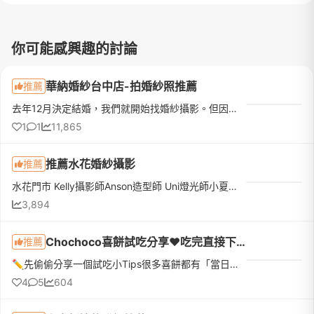
你可能感興趣的討論
華納婚紗台中店-拍婚紗照推薦
推薦
去年12月決定結婚，我們就開始找婚紗攝影。但因為我們住新竹，我本身是台中人，因此跟老公討論後，決定找台中婚紗公司拍攝。因為我本人很喜歡拍照，對婚紗照要求不低，所以老公只跟我說找一個我喜歡的婚紗公司，其他...
1
1
11,865
推薦水花婚紗攝影
推薦
水花門市 Kelly攝影師Anson造型師 Uni燈光師小夏本來是沒有打算要辦婚禮的，想說簡單就好。但長輩覺得還是要辦婚禮啦 🤣 好吧！好吧！婚紗店真的太多了，不好選 又怕踩雷 還有選擇障礙的我來說實在是太難了！所以選擇...
3,894
Chochoco喜餅試吃分享❤️吃完直接下訂❤️我的命定喜餅
推薦
✏️先偷偷分享一個試吃小Tips很多喜餅都有「當日下訂優惠」，如果本來就有好幾間想試，真的很建議全部排同一天，最期待的那間放最後！而且千萬不要剛吃飽就去～原本想說「不就吃幾塊餅乾嗎？」結果超飽😆因為還有不少...
4
5
604