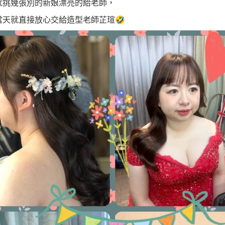
就挑幾張別的新娘漂亮的給老師，
當天就直接放心交給造型老師芷瑄🤣