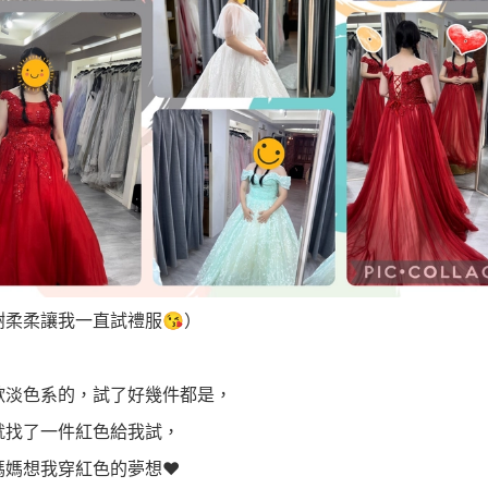
謝柔柔讓我一直試禮服😘）
歡淡色系的，試了好幾件都是，
就找了一件紅色給我試，
媽媽想我穿紅色的夢想❤️