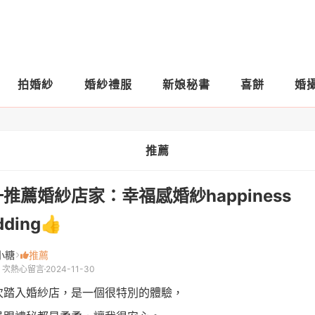
拍婚紗
婚紗禮服
新娘秘書
喜餅
婚
推薦
推薦婚紗店家：幸福感婚紗happiness
dding👍
小糖
推薦
2 次熱心留言
2024-11-30
次踏入婚紗店，是一個很特別的體驗，