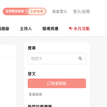
商家登入
登入/註冊
沒時間找商家？
立即詢價
攝婚錄
主持人
婚禮周邊
本月活動
搜尋
搜尋
發文
我要聊聊
查看版規
熱門話題標籤