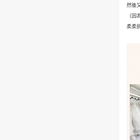
然後
（因
柔柔