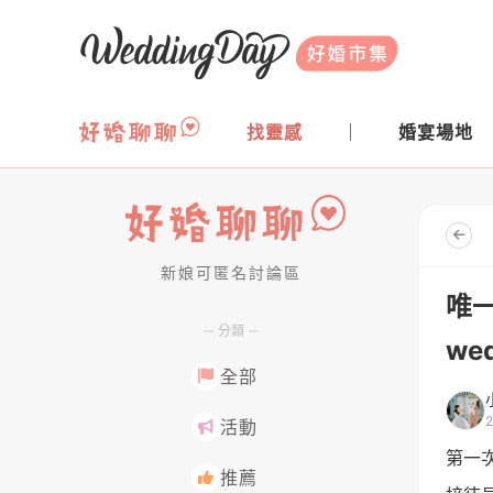
WeddingDay 好婚市集
找靈感
婚宴場地
新娘可匿名討論區
好婚聊聊
唯一
分類
we
全部
活動
第一
推薦