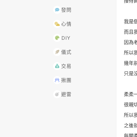
接待
發問
我是
心情
而且
DIY
因為
儀式
所以
幾年
交易
只是
揪團
柔柔
避雷
很親
所以
之後
每關