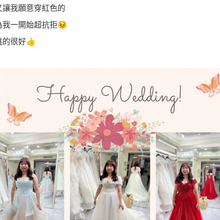
又讓我願意穿紅色的
為我一開始超抗拒😣
挑的很好👍