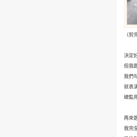
（剪
決定
但我跟
我們
就表
總監
再來
我完