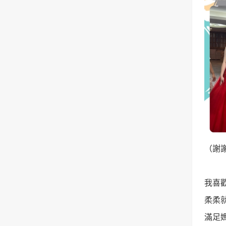
（謝
我喜
柔柔
滿足