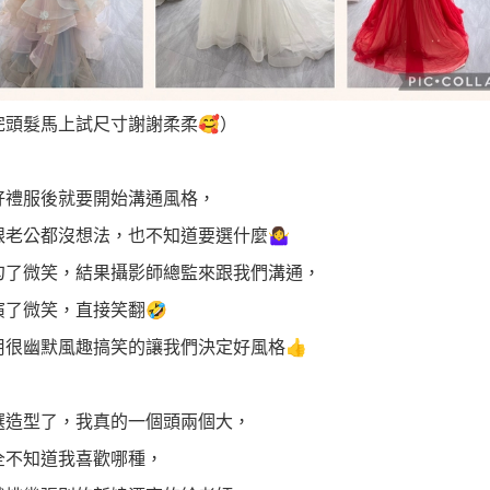
完頭髮馬上試尺寸謝謝柔柔🥰）
好禮服後就要開始溝通風格，
老公都沒想法，也不知道要選什麼🤷‍♀️
勾了微笑，結果攝影師總監來跟我們溝通，
演了微笑，直接笑翻🤣
用很幽默風趣搞笑的讓我們決定好風格👍
選造型了，我真的一個頭兩個大，
全不知道我喜歡哪種，