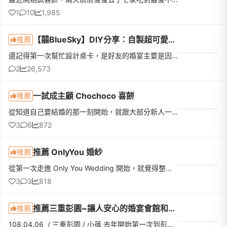
1
10
1,985
【囍BlueSky】DIY分享：自製超可愛又創意的桌卡 (三角立式 & 橫式桌卡)_有製作步驟和檔案下載哦
推薦
還記得第一次幫忙設計桌卡，是好友的婚宴主要是因為新娘養了一隻很可愛的吉娃娃於是我就特別把這可愛的吉娃娃圖像給放進桌卡讓整場婚宴六十多桌的桌卡多了許多豐富性 (笑)當時簡易的設計了一款橫式的三角桌卡，也獲...
2
26,573
一試成主顧 Chochoco 喜餅
推薦
從知道自己要結婚的那一刻開始，就跟大部分新人一樣，完全沒有頭緒，不知道該從哪裡開始準備。會認識 Chochoco，其實是個意外。2025年7月去挑婚戒時，專員送了我們一包 Chochoco 的喜餅試吃。原本想說「喜餅不都差不...
3
6
872
推薦 OnlyYou 婚紗
推薦
從第一次走進 Only You Wedding 開始，就覺得整個團隊很親切。門市的毛姐和悅悅在諮詢時完全沒有給人任何推銷壓力，而是很有耐心地了解我們的需求、介紹方案，也會分享很多經驗。印象最深的是，當天聊完之後，她們還...
3
3
818
推薦三重彭園~讓人安心的婚宴會館和婚企 (含停車資訊~)
推薦
108.04.06 / 三重彭園 / 小蒨 去年開始第一次到彭園，接待人員就很耐心的為我們講解規劃及彩色，讓我們毫不猶豫就迅速下訂了！第二次拜訪時就跟婚企（小蒨）討論婚禮流程，不得不說，婚企的專業度，讓我們不得不佩服，幫我們想到很多的想法及提供意見，而且注意到細節，幫我們設計桌牌，讓我們的婚禮更添加許多色彩~真的超級貼心~~~~↑好玩的捧花