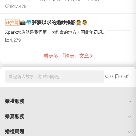
1
7,478
📸🐬夢寐以求的婚紗攝影🤵👰
推薦
Xpark水族館是我們第一次約會的地方，因此年初規劃拍婚紗的時候就大膽許願，希望能在這裡拍婚紗。其實原本很擔心拍攝當天陽光不夠，讓巨型水族箱能透出的自然光也會相對減少，室內光源更加不足，所以在拍攝前幾個月...
4,279
看更多 「推薦」文章
0
0
看完新人故事，給點回應吧
婚禮服務
婚宴服務
婚禮周邊