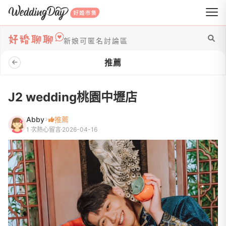
WeddingDay 好婚市集
新娘可匿名討論區
推薦
J2 wedding桃園中壢店
Abby
推薦
1 次熱心留言
2026-04-16