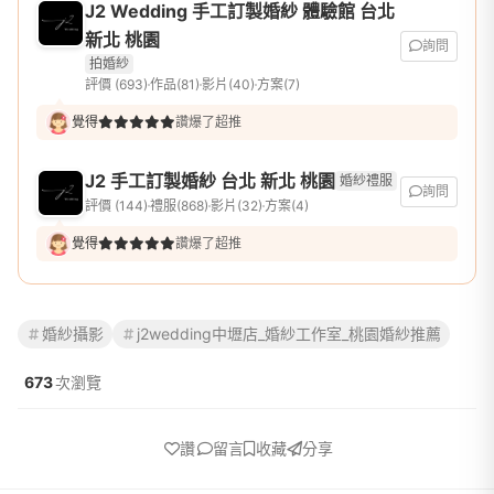
J2 Wedding 手工訂製婚紗 體驗館 台北
新北 桃園
詢問
拍婚紗
評價 (693)
作品(81)
影片(40)
方案(7)
覺得
讚爆了超推
J2 手工訂製婚紗 台北 新北 桃園
婚紗禮服
詢問
評價 (144)
禮服(868)
影片(32)
方案(4)
覺得
讚爆了超推
婚紗攝影
j2wedding中壢店_婚紗工作室_桃園婚紗推薦
673
次瀏覽
讚
留言
收藏
分享