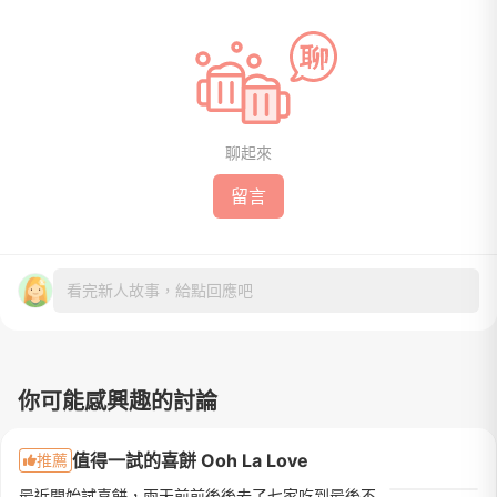
聊起來
留言
看完新人故事，給點回應吧
你可能感興趣的討論
值得一試的喜餅 Ooh La Love
推薦
最近開始試喜餅，兩天前前後後去了七家吃到最後不知道是糖暈還是味覺疲乏已經吃到不知道在吃什麼🫠🫠建議水水們一天最好不要去太多+寫好心得，吃完就忘光了第一間是去Ooh La Love也是我們唯一還有印象的一間他們的店裝...