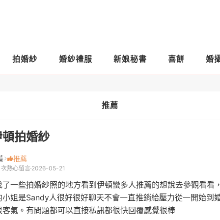
拍婚紗
婚紗禮服
新娘秘書
喜餅
婚
推薦
伊頓拍婚紗
蓁
推薦
1 次熱心留言
2026-05-21
找了一些拍婚紗照的地方看到伊頓蠻多人推薦的想說去參觀看看
的小姐是Sandy人很好很好聊天不會一直推銷給壓力從一開始到
很客氣。有問題都可以直接私訊都很快回覆感覺很棒