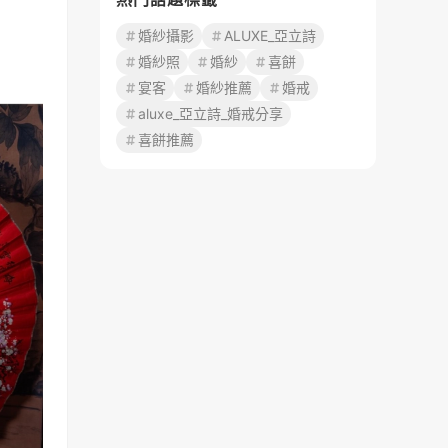
婚紗攝影
ALUXE_亞立詩
婚紗照
婚紗
喜餅
宴客
婚紗推薦
婚戒
aluxe_亞立詩_婚戒分享
喜餅推薦