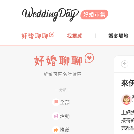
WeddingDay 好婚市集
找靈感
婚宴場地
新娘可匿名討論區
好婚聊聊
來
分類
全部
上網
活動
接待
完都
推薦