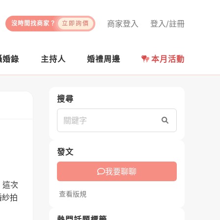
商家登入
登入/註冊
沒時間找商家？
立即詢價
攝婚錄
主持人
婚禮周邊
本月活動
搜尋
搜尋
發文
我要聊聊
，這次
查看版規
婚紗拍
熱門話題標籤