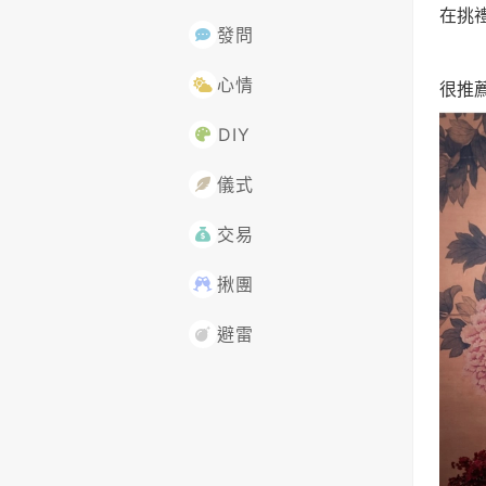
在挑
發問
心情
很推薦
DIY
儀式
交易
揪團
避雷