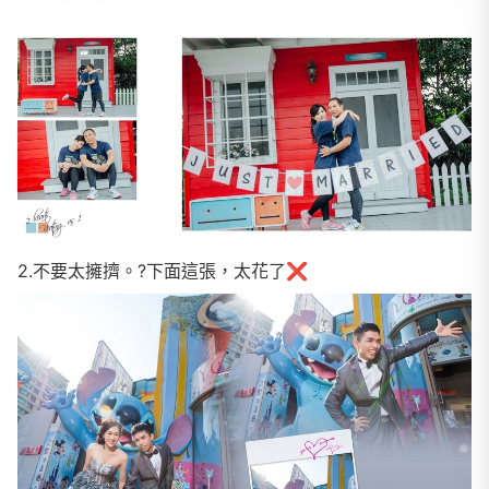
2.不要太擁擠。?下面這張，太花了❌