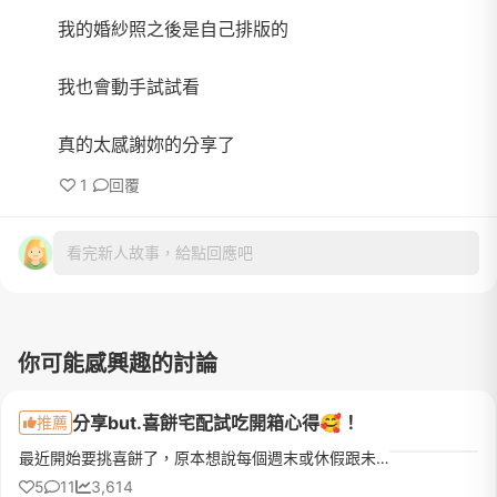
我的婚紗照之後是自己排版的
我也會動手試試看
真的太感謝妳的分享了
1
回覆
看完新人故事，給點回應吧
你可能感興趣的討論
分享but.喜餅宅配試吃開箱心得🥰！
推薦
最近開始要挑喜餅了，原本想說每個週末或休假跟未婚夫排幾家門市試吃結果時間永遠對不上，加上長輩也說想參與意見最後乾脆改成宅配試吃比較快，也可以在家慢慢吃一起開箱再一次收集全家人的意見！我得說所有I人新娘...
5
11
3,614