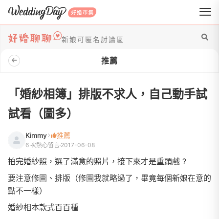
WeddingDay 好婚市集
新娘可匿名討論區
推薦
「婚紗相簿」排版不求人，自己動手試
試看（圖多）
Kimmy
推薦
6 次熱心留言
2017-06-08
拍完婚紗照，選了滿意的照片，接下來才是重頭戲 ?
要注意修圖、排版（修圖我就略過了，畢竟每個新娘在意的
點不一樣）
婚紗相本款式百百種