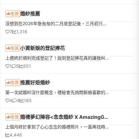
婚紗推薦
推薦
沒想到在2026年急匆匆的二月底登記後，三月初只看了五間就找到我的命定婚紗❤️❤️❤️從網站照片就被排版及攝影風格深深吸引❤️預約後進門市就遇到天使業務Ellie🥰整個超級親切且很熱情的跟我們介紹店內禮服及老師拍照風格...
7
1,316
小資新娘的登記捧花
推薦
上週終於順利完成登記了！說到登記捧花真的讓我糾結一陣子。一開始先生覺得去戶政事務所拍個照，找間花店買束鮮花就好。但我去問了幾間稍微有設計感的，報價都要兩三千塊。想到最近天氣這麼熱，鮮花拿在手上拍完大概...
1
5
651
推薦好妞婚紗
推薦
第一次試婚紗沒什麼概念，禮秘會先詢問新娘喜歡的款式，再依照新娘喜好提供選擇試穿。結果每一件都太漂亮我選不出來，好妞也讓我全部都試穿🥹穿上婚紗的時候真的覺得自己好漂亮，婚紗質感非常好，禮秘親切、溫柔又會...
4
4
185
婚禮夢幻陣容<念念婚紗 X AmazingGrace X CeliaYourBigDay X 凱薇 X 費兒婚佈>
推薦
上個月終於拿到了心心念念的婚禮照片，一直再找時間想要來分享，因為真心覺得自己很幸運，從籌備婚禮初期到婚禮結束都沒有踩到任何雷，一切都照著期待，美美圓滿落幕~婚紗: 念念婚紗攝影: Amazing Grace攝影美學主持人: Celia x Your Big Day新秘: 凱薇場地: 萬麗酒店婚禮布置: 費兒私家婚禮布置婚宴當天的禮服和攝影和拍攝婚紗照是原班人馬，是我心目中的夢幻陣容~~我跟大部分的
4,446