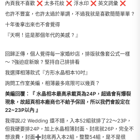
內頁我不喜歡 ❌ 太多花紋 ❌ 浮水印 ❌ 英文詞彙 ❌
也許不豐富，也許太過於單調，不過我就是喜歡簡簡單單 ?
十年後拿出來也不會覺得
『天啊！這是那個年代的美感 ? 』
回歸正傳，個人覺得每一家婚紗店，
排版就像套公式一樣
～
?強迫症新娘 ? 堅持自己排排看
我選擇相簿款式『方形水晶相本10吋』
詢問工作室美編，相簿最多底限可以幾頁？
美編
回覆：
『 水晶相本最高承載頁為24P，超過會有爆裂
現象，故超頁相本廠商也不給予保固，所以我們會設定在
22~23P以內 』
我得說J2 Wedding 還不錯，入本52組就排了22～23P，
但我硬要排24P，
加上水晶相簿封面、封底就26P，完全不
想浪費，封面➕封底再入本2組，整整54組，是不是很