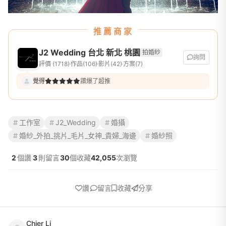
推薦商家
J2 Wedding 台北 新北 桃園
拍婚紗
詢問
評價 (1718)
作品(106)
影片(42)
方案(7)
覺得
讚爆了超推
工作室
J2_Wedding
婚攝
婚紗_外拍_挑片_毛片_女神_貴婦_海邊
婚紗照
2
個讚
3
則留言
30
個收藏
42,055
次瀏覽
讚
留言
收藏
分享
Chier Li