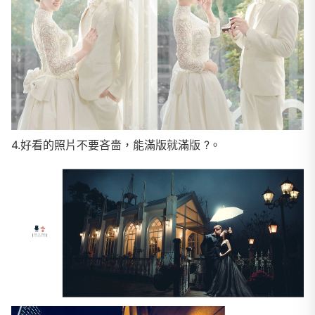
4.好看的照片不要吝嗇，能滿版就滿版 ?。