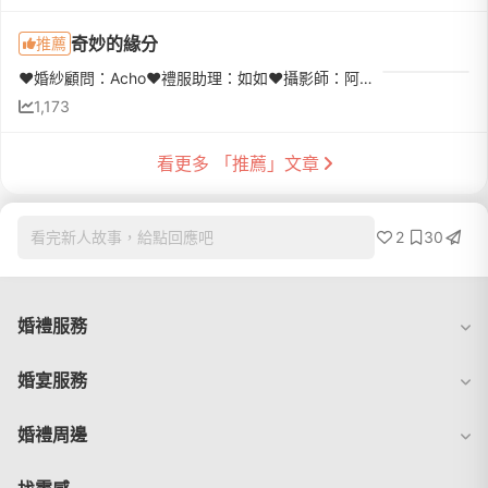
奇妙的緣分
推薦
❤️婚紗顧問：Acho❤️禮服助理：如如❤️攝影師：阿木❤️造型師：星彤拍攝地點：溫蒂幸福莊園、沙崙海灘一種緣分遇到Ruby 婚紗攝影，當時對於拍婚紗很未知🧐，婚紗顧問會一起討論拍照地點及婚紗的款式，就像聊天一樣分享有...
1,173
看更多 「推薦」文章
2
30
看完新人故事，給點回應吧
婚禮服務
婚宴服務
婚禮周邊