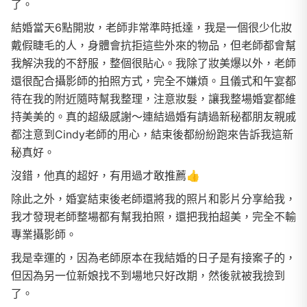
了。
結婚當天6點開妝，老師非常準時抵達，我是一個很少化妝
戴假睫毛的人，身體會抗拒這些外來的物品，但老師都會幫
我解決我的不舒服，整個很貼心。我除了妝美爆以外，老師
還很配合攝影師的拍照方式，完全不嫌煩。且儀式和午宴都
待在我的附近隨時幫我整理，注意妝髮，讓我整場婚宴都維
持美美的。真的超級感謝～連結過婚有請過新秘都朋友親戚
都注意到Cindy老師的用心，結束後都紛紛跑來告訴我這新
秘真好。
沒錯，他真的超好，有用過才敢推薦👍
除此之外，婚宴結束後老師還將我的照片和影片分享給我，
我才發現老師整場都有幫我拍照，還把我拍超美，完全不輸
專業攝影師。
我是幸運的，因為老師原本在我結婚的日子是有接案子的，
但因為另一位新娘找不到場地只好改期，然後就被我撿到
了。