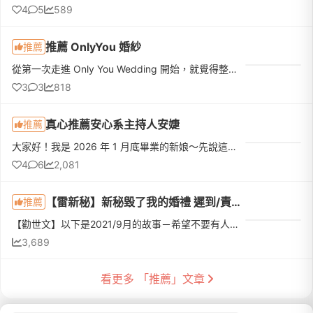
4
5
589
推薦 OnlyYou 婚紗
推薦
從第一次走進 Only You Wedding 開始，就覺得整個團隊很親切。門市的毛姐和悅悅在諮詢時完全沒有給人任何推銷壓力，而是很有耐心地了解我們的需求、介紹方案，也會分享很多經驗。印象最深的是，當天聊完之後，她們還...
3
3
818
真心推薦安心系主持人安婕
推薦
大家好！我是 2026 年 1 月底畢業的新娘～先說這篇不是業配，也沒有因為發文得到折扣或贈品而是真的非常感謝 ˋˏˋˏ 安婕 ˎˊˎˊ認真又用心的人，值得被更多人看見！！婚禮結束後，就覺得一定要幫安婕寫一篇推薦文只是拖...
4
6
2,081
【雷新秘】新秘毀了我的婚禮 遲到/責怪新娘泡泡眼/經驗虛構/刪除負評
推薦
【勸世文】以下是2021/9月的故事－希望不要有人再受害。1. 出於姊姊四年前給老師畫過，全然相信，因此沒有試妝；還全額先行付款。2. 老師過程一直自稱自己近期沒在接新秘，是因為在開補習班教學。3. 【遲到大忌...
3,689
看更多 「推薦」文章