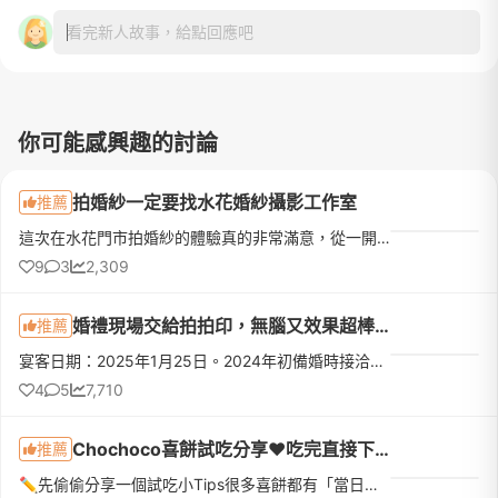
看完新人故事，給點回應吧
你可能感興趣的討論
拍婚紗一定要找水花婚紗攝影工作室
推薦
這次在水花門市拍婚紗的體驗真的非常滿意，從一開始諮詢到拍攝完成，每位工作人員都非常專業又貼心，讓原本很緊張的我們，整個過程都變得輕鬆又開心！首先非常感謝門市Kelly，從一開始接洽時就非常細心，會耐心傾聽...
9
3
2,309
婚禮現場交給拍拍印，無腦又效果超棒！
推薦
宴客日期：2025年1月25日。2024年初備婚時接洽、瞭解過：印卡讚、拍拍印、心心相印。📣後來選拍拍印，而且非常滿意，原因如下。🔥🔥🔥三家共通點:🔥🔥🔥新人有電子檔+相冊+相框*******相紙印刷品質PK 心心相印=印卡讚 &gt;...
4
5
7,710
Chochoco喜餅試吃分享❤️吃完直接下訂❤️我的命定喜餅
推薦
✏️先偷偷分享一個試吃小Tips很多喜餅都有「當日下訂優惠」，如果本來就有好幾間想試，真的很建議全部排同一天，最期待的那間放最後！而且千萬不要剛吃飽就去～原本想說「不就吃幾塊餅乾嗎？」結果超飽😆因為還有不少...