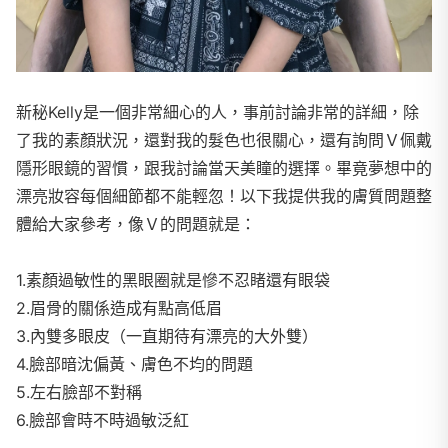
新秘Kelly是一個非常細心的人，事前討論非常的詳細，除
了我的素顏狀況，還對我的髮色也很關心，還有詢問Ｖ佩戴
隱形眼鏡的習慣，跟我討論當天美瞳的選擇。畢竟夢想中的
漂亮妝容每個細節都不能輕忽！以下我提供我的膚質問題整
體給大家參考，像Ｖ的問題就是：
1.素顏過敏性的黑眼圈就是慘不忍睹還有眼袋
2.眉骨的關係造成有點高低眉
3.內雙多眼皮（一直期待有漂亮的大外雙）
4.臉部暗沈偏黃、膚色不均的問題
5.左右臉部不對稱
6.臉部會時不時過敏泛紅