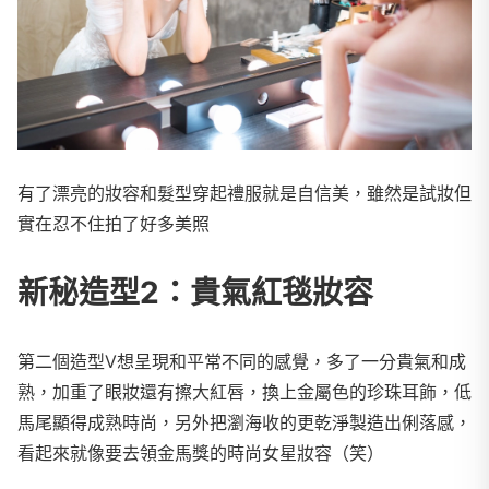
有了漂亮的妝容和髮型穿起禮服就是自信美，雖然是試妝但
實在忍不住拍了好多美照
新秘造型2：貴氣紅毯妝容
第二個造型V想呈現和平常不同的感覺，多了一分貴氣和成
熟，加重了眼妝還有擦大紅唇，換上金屬色的珍珠耳飾，低
馬尾顯得成熟時尚，另外把瀏海收的更乾淨製造出俐落感，
看起來就像要去領金馬獎的時尚女星妝容（笑）