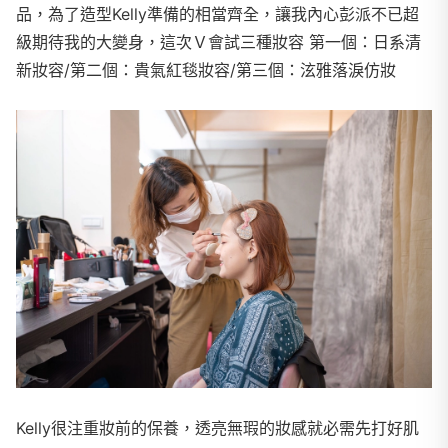
品，為了造型Kelly準備的相當齊全，讓我內心彭派不已超
級期待我的大變身，這次Ｖ會試三種妝容 第一個：日系清
新妝容/第二個：貴氣紅毯妝容/第三個：泫雅落淚仿妝
Kelly很注重妝前的保養，透亮無瑕的妝感就必需先打好肌