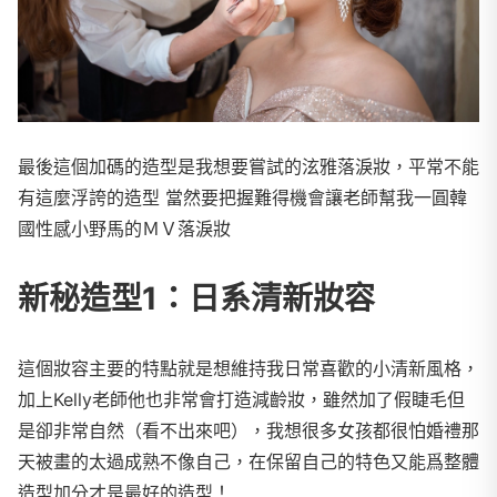
最後這個加碼的造型是我想要嘗試的泫雅落淚妝，平常不能
有這麼浮誇的造型 當然要把握難得機會讓老師幫我一圓韓
國性感小野馬的ＭＶ落淚妝
新秘造型1：日系清新妝容
這個妝容主要的特點就是想維持我日常喜歡的小清新風格，
加上Kelly老師他也非常會打造減齡妝，雖然加了假睫毛但
是卻非常自然（看不出來吧），我想很多女孩都很怕婚禮那
天被畫的太過成熟不像自己，在保留自己的特色又能爲整體
造型加分才是最好的造型！