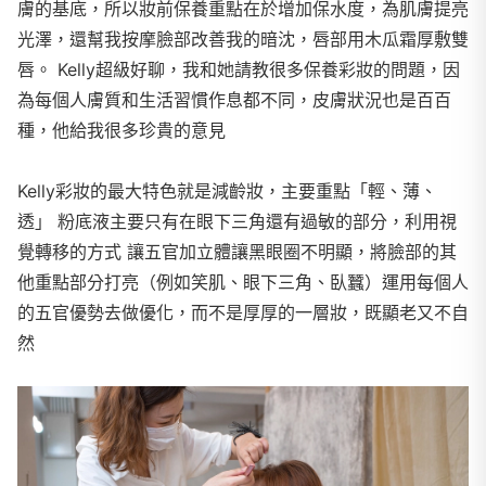
膚的基底，所以妝前保養重點在於增加保水度，為肌膚提亮
光澤，還幫我按摩臉部改善我的暗沈，唇部用木瓜霜厚敷雙
唇。 Kelly超級好聊，我和她請教很多保養彩妝的問題，因
為每個人膚質和生活習慣作息都不同，皮膚狀況也是百百
種，他給我很多珍貴的意見
Kelly彩妝的最大特色就是減齡妝，主要重點「輕、薄、
透」 粉底液主要只有在眼下三角還有過敏的部分，利用視
覺轉移的方式 讓五官加立體讓黑眼圈不明顯，將臉部的其
他重點部分打亮（例如笑肌、眼下三角、臥蠶）運用每個人
的五官優勢去做優化，而不是厚厚的一層妝，既顯老又不自
然