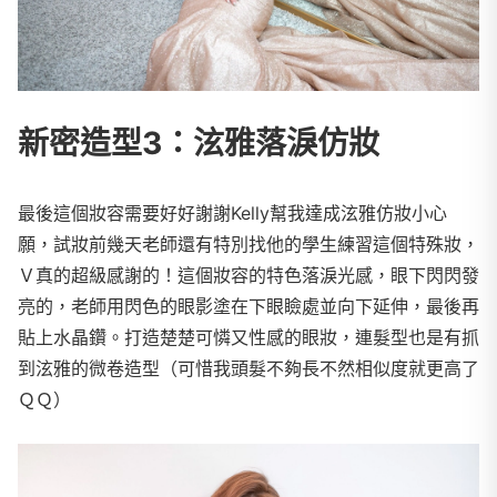
新密造型3：泫雅落淚仿妝
最後這個妝容需要好好謝謝Kelly幫我達成泫雅仿妝小心
願，試妝前幾天老師還有特別找他的學生練習這個特殊妝，
Ｖ真的超級感謝的！這個妝容的特色落淚光感，眼下閃閃發
亮的，老師用閃色的眼影塗在下眼瞼處並向下延伸，最後再
貼上水晶鑽。打造楚楚可憐又性感的眼妝，連髮型也是有抓
到泫雅的微卷造型（可惜我頭髮不夠長不然相似度就更高了
ＱＱ）