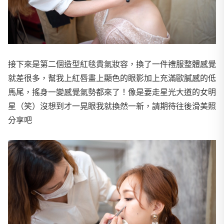
接下來是第二個造型紅毯貴氣妝容，換了一件禮服整體感覺
就差很多，幫我上紅唇畫上顯色的眼影加上充滿歐膩感的低
馬尾，搖身一變感覺氣勢都來了！像是要走星光大道的女明
星（笑）沒想到才一晃眼我就換然一新，請期待往後滑美照
分享吧