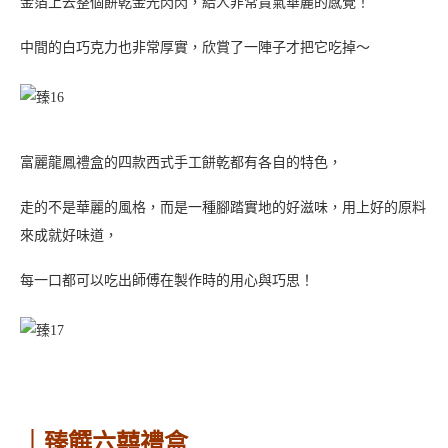
超級適合像我這種選擇困難的人，也可以迎合各種不同喜好的人！
口味非常多，多到數不清，大家可以上
官網
去看看全部漢餅口味介
紹！
這邊會選擇自己最愛的三款來做介紹！
(狀元餅/貴妃香/鳳梨酥/鳳凰酥/鳳梅酥/紅豆麻糬/芋頭麻糬/綠茶麻
糬/山藥麻糬/冬瓜肉餅/魯肉豆沙/肉鬆豆沙
咖哩魯肉/核桃餅/桂圓餅/椰子餅/棗泥餅/蓮子餅/伍仁餅/水晶餅/鳳
椰/芋貴妃/白雪酥/素食香菇)
漢餅每一款一樣有獨立的真空包裝，讓吃到喜餅的時候能是最新鮮