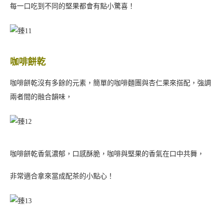
最後一款要介紹的就是這次的貴氣擔當啦！
抹茶餅乾中加入白巧克力，最後再放上整片的金箔點綴，
金箔上去整個餅乾金光閃閃，給人非常貴氣華麗的感覺！
中間的白巧克力也非常厚實，欣賞了一陣子才把它吃掉～
富麗龍鳳禮盒的四款西式手工餅乾都有各自的特色，
走的不是華麗的風格，而是一種腳踏實地的好滋味，用上好的原料
來成就好味道，
每一口都可以吃出師傅在製作時的用心與巧思！