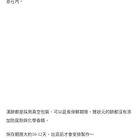
意在內。
漢餅都是採用真空包裝，可以延長保鮮期限，臻狀元的餅都沒有添
加防腐劑與化學香精，
保存期限大約10-12天，出貨前才會安排製作～
臻狀元的狀元餅是使用溫體肥瘦適中的豬肉下去炒餡，再加入油蔥
酥炒出香氣來提昇口味層次，