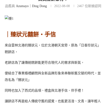
品鑑員
Azumayo｜Ding Dong
2022-08-08
2467
位新娘認同
｜臻狀元囍餅・手信
來自雲林北港的臻狀元，位於北港朝天宮旁，原為「日香珍狀元」
糕餅店，
老餅店為了讓傳統糕餅能更符合現代人的需求與新氣，
便結合了專業婚禮顧問與全新品牌形象來串聯新舊交替的時代，並
改名為「臻狀元」
同時也加入了西式的品項、禮盒與北港手信、伴手禮！
讓餅店不再是給人傳統守舊的感覺，也能更活潑、文青，讓年輕人