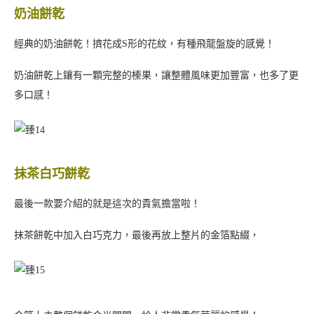
｜臻饌六囍禮盒
看完中西式喜餅後，接著來看看這款「臻饌六囍禮盒」吧！
「臻饌六囍禮盒」一共可以挑選6種口味的漢餅，
可以選擇要做成圓形或是方形，中間再搭配喜糖或是狀元糕，
把漢餅的體積縮小了，但是一次可以吃到更多種口味，