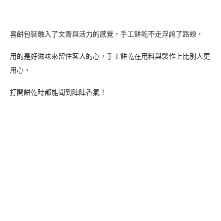
好婚鑑定團
寫真旅行
我要結婚了
漢餅
狀元餅
結婚
雲林
雲林喜餅
AZUMAYO｜DING DONG
美食｜攝影｜旅遊｜日常
攝影男友Azumayo與助手女友Ding。
Dong：甜點師兼攝影師男友，又叫Azumayo，也是部落客兼
作家。