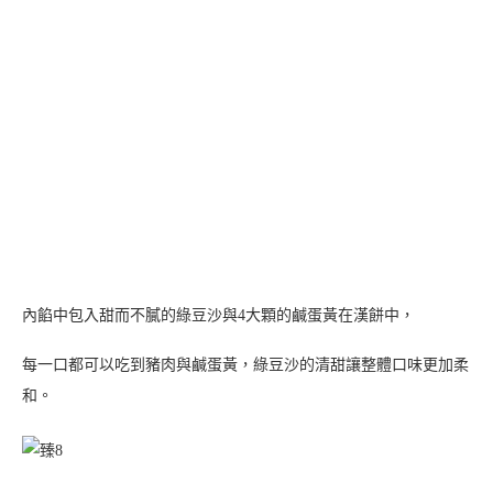
每種口味的餅乾包裝都使用較年輕的配色，整體配色看起來不會有
太傳統的感覺，
復古滋味中帶點新潮，新潮中又不失韻味，不管喜歡中式還西式都
能輕易愛上這款富麗龍鳳禮盒！
可可餅乾
四款手工餅乾中的顏值擔當，三種堅果交錯在可可餅乾中，
每一口都能吃到不同的堅果風味！