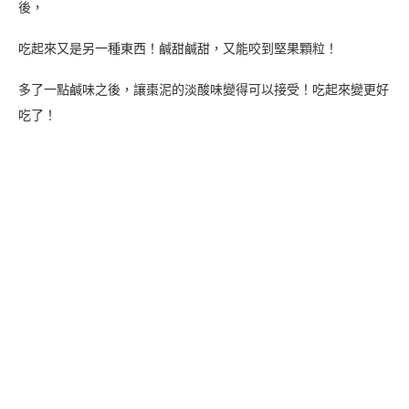
代人飲食的需求，
不加防腐劑吃了更安心，絕對是吃過才會知道的好味道！
｜店家資訊
店名：臻狀元囍餅
地址：雲林縣北港鎮中山路165號
電話：05 783 3678
營業時間：08:00–22:00
官方網站
｜
Facebook
｜
Instagram