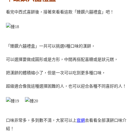
的狀態～
自己最愛的是這款「芋貴妃」，在芋貴妃中除了可以吃到新鮮芋泥
現打的芋頭豆沙餡之外，
還可以吃到滿滿的肉鬆與鹹蛋黃！肉鬆使用北港在地的肉鬆！
夾層的純米麻糬與外層沾裹的白芝麻讓整體吃起來口感更多元，而
且隨著咀嚼的次數不同，
風味都會稍微改變，越咬越香，口味會越來越融合！
是一款集萬千寵愛於一身的漢餅，稱為貴妃真的是當之無愧！