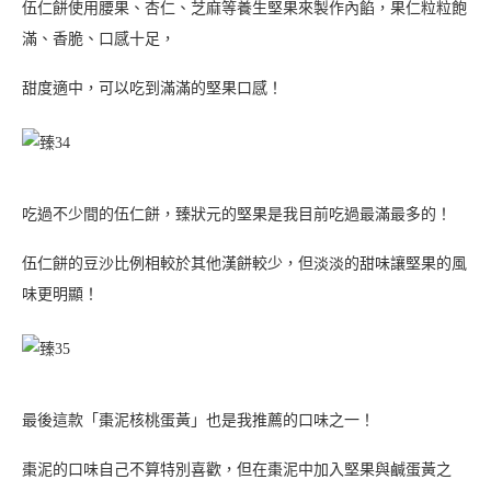
臻狀元的漢餅都能感受到師傅在製作上的用心，不管是餡料的比例
還是甜度的拿捏，
內餡的豐厚程度比起吃過的漢餅來說真的是名列前茅！
喜餅包裝融入了文青與活力的感覺，手工餅乾不走浮誇了路線，
用的是好滋味來留住客人的心，手工餅乾在用料與製作上比別人更
用心，
打開餅乾時都能聞到陣陣香氣！
中式與西式喜餅臻狀元都展現了師傅的好底子，減低甜度更符合現