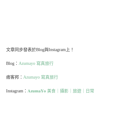
RIVON禮坊中山店「心漾」系列喜餅推
薦...
品鑑員
Linda
在細節裡遇見幸福｜Rivon 禮坊喜餅
品鑑員
露露Lulu
走進粉色夢幻之境｜伊莎貝爾台北中山
店｜全...
品鑑員
Naomi
喜餅探店｜伊莎貝爾 ISABELLE｜A...
品鑑員
Jance