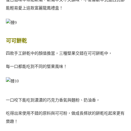
咖啡餅乾香氣濃郁，口感酥脆，咖啡與堅果的香氣在口中共舞，
非常適合拿來當成配茶的小點心！
奶油餅乾
經典的奶油餅乾！擠花成S形的花紋，有種飛龍盤旋的感覺！
奶油餅乾上鑲有一顆完整的榛果，讓整體風味更加豐富，也多了更
多口感！
抹茶白巧餅乾