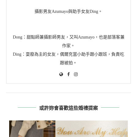
分類
喜餅｜婚禮小物
好婚早知道
婚宴場地｜活動
婚戒
婚紗｜婚鞋
新娘秘書
新郎西裝