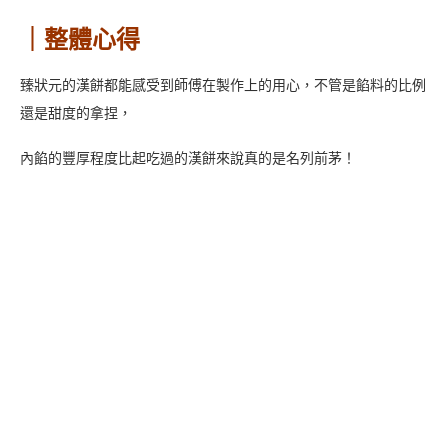
文章同步發表於Blog與Instagram上！
Blog：
Azumayo 寫真旅行
痞客邦：
Azumayo 寫真旅行
Instagram：
𝐀𝐳𝐮𝐦𝐚𝐘𝐨 美食｜攝影｜旅遊｜日常
AZUMAYO
DING_DONG.JPG
WEDDING
中西式
北港
喜餅
喜餅推薦
喜餅試吃
大餅