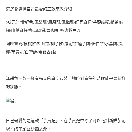
如果喜歡吃堅果的人真的不要錯過這款「伍仁餅」，堅果真的很有
誠意！
伍仁餅使用腰果、杏仁、芝麻等養生堅果來製作內餡，果仁粒粒飽
滿、香脆、口感十足，
甜度適中，可以吃到滿滿的堅果口感！
吃過不少間的伍仁餅，臻狀元的堅果是我目前吃過最滿最多的！
伍仁餅的豆沙比例相較於其他漢餅較少，但淡淡的甜味讓堅果的風
味更明顯！