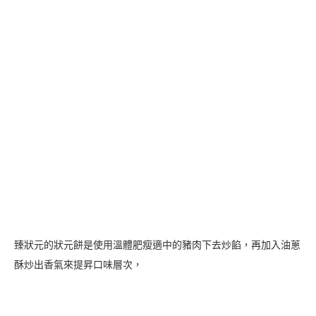
內餡中包入甜而不膩的綠豆沙與4大顆的鹹蛋黃在漢餅中，
每一口都可以吃到豬肉與鹹蛋黃，綠豆沙的清甜讓整體口味更加柔
和。
臻狀元的漢餅在甜度上都有特別客製，
比起傳統的口味吃起來甜度較低，餅皮薄口感Ｑ彈，
切開後也不會鬆鬆散散，整體吃起來的感覺很清爽，一次吃兩片也
沒問題！
下層為4種口味的手工餅乾(咖啡、可可、抹茶白巧、奶油)，