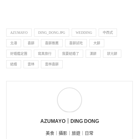
煙波大飯店新竹湖濱館｜在新竹市區的
頂樓，...
品鑑員
Erin
客製化喜餅試吃｜Aunt Stella詩...
品鑑員
D.A.
║日禾春 RìHÉCHŪN║中式喜餅禮盒...
品鑑員
║ZOE
PROMESSA 專屬訂製珠寶║把日子，...
品鑑員
║ZOE