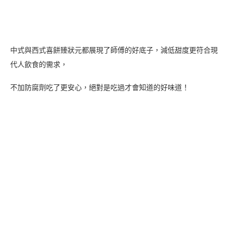
Ding：耍廢為主的女友，偶爾充當小助手跟小跟班，負責吃
跟被拍。
或許妳會喜歡這些婚禮提案