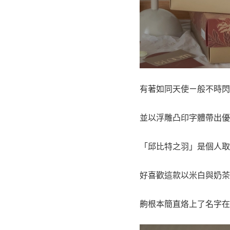
有著如同天使ㄧ般不時閃
並以浮雕凸印字體帶出優
「邱比特之羽」是個人取
好喜歡這款以米白與奶茶
齁根本簡直烙上了名字在呼