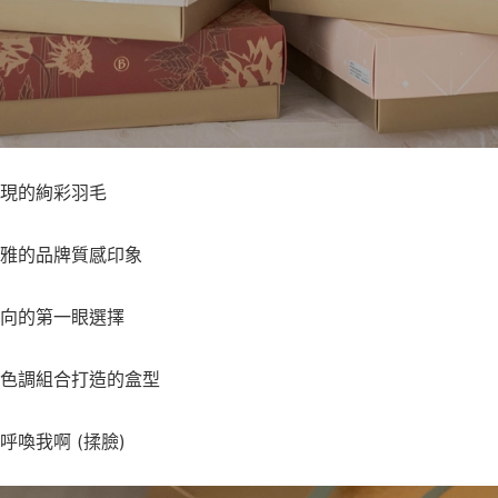
現的絢彩羽毛
雅的品牌質感印象
向的第一眼選擇
色調組合打造的盒型
喚我啊 (揉臉)