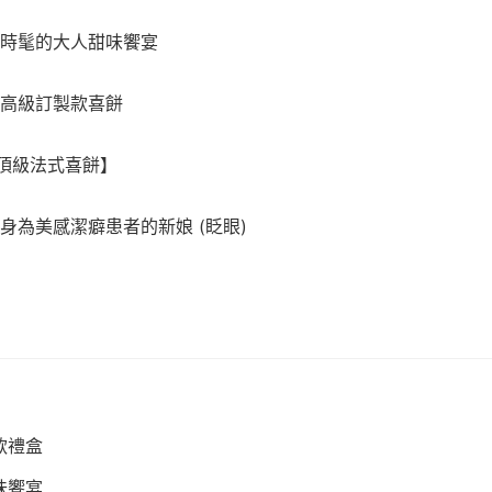
時髦的大人甜味饗宴
高級訂製款喜餅
 花神頂級法式喜餅】
身為美感潔癖患者的新娘 (眨眼)
製款禮盒
甜味饗宴