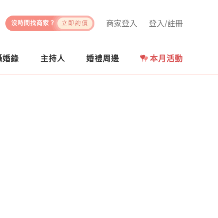
商家登入
登入/註冊
沒時間找商家？
立即詢價
攝婚錄
主持人
婚禮周邊
本月活動