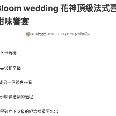
loom wedding 花神頂級法
甜味饗宴
3LU小姐
2026-07-24
1.2K 位新娘認同
普世象徵
喜悅和幸福
換成另一個視角來看
份味覺禮物的過程
程碑立下味道的紀念禮讚阿XDD