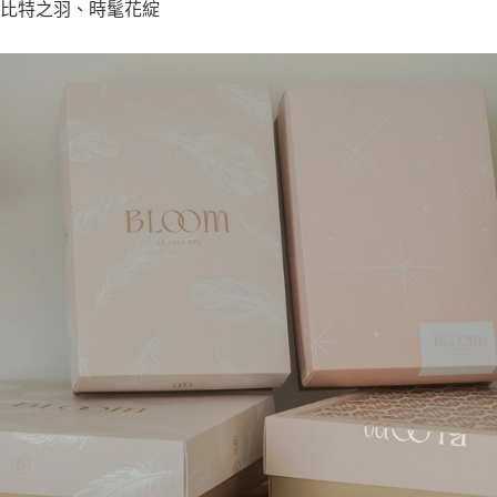
比特之羽、時髦花綻