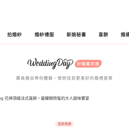
拍婚紗
婚紗禮服
新娘秘書
喜餅
婚
團員親自帶你體驗，使妳找到更美好的婚禮提案
dding 花神頂級法式喜餅。最耀眼時髦的大人甜味饗宴
喜餅推薦