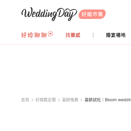
WeddingDay 好婚市集
找靈感
婚宴場地
首頁
好婚鑑定團
喜餅推薦
喜餅試吃｜Bloom we