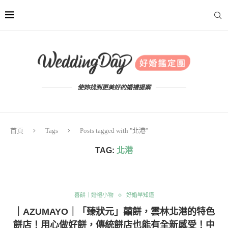
使妳找到更美好的婚禮提案
首頁
Tags
Posts tagged with "北港"
TAG:
北港
喜餅｜婚禮小物
好婚早知道
｜AZUMAYO｜「臻狀元」囍餅，雲林北港的特色
餅店！用心做好餅，傳統餅店也能有全新感受！中