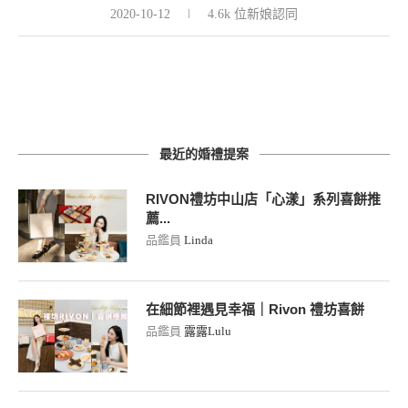
2020-10-12
4.6k 位新娘認同
最近的婚禮提案
RIVON禮坊中山店「心漾」系列喜餅推
薦...
品鑑員
Linda
在細節裡遇見幸福｜Rivon 禮坊喜餅
品鑑員
露露Lulu