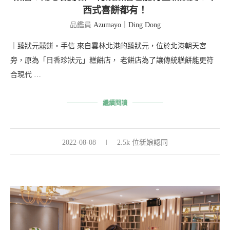
西式喜餅都有！
品鑑員
Azumayo｜Ding Dong
｜臻狀元囍餅・手信 來自雲林北港的臻狀元，位於北港朝天宮
旁，原為「日香珍狀元」糕餅店， 老餅店為了讓傳統糕餅能更符
合現代 …
繼續閱讀
2022-08-08
2.5k 位新娘認同