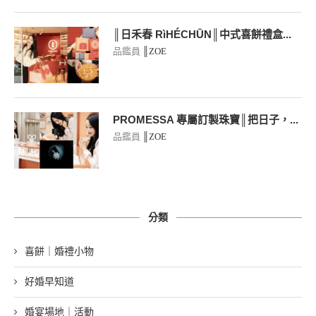
║日禾春 RìHÉCHŪN║中式喜餅禮盒...
品鑑員
║ZOE
PROMESSA 專屬訂製珠寶║把日子，...
品鑑員
║ZOE
分類
喜餅｜婚禮小物
好婚早知道
婚宴場地｜活動