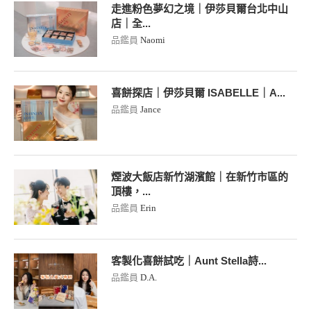
走進粉色夢幻之境｜伊莎貝爾台北中山
店｜全...
品鑑員
Naomi
喜餅探店｜伊莎貝爾 ISABELLE｜A...
品鑑員
Jance
煙波大飯店新竹湖濱館｜在新竹市區的
頂樓，...
品鑑員
Erin
客製化喜餅試吃｜Aunt Stella詩...
品鑑員
D.A.