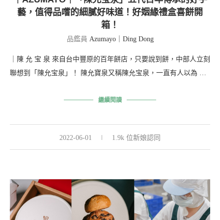
藝，值得品嚐的細膩好味道！好姻緣禮盒喜餅開
箱！
品鑑員
Azumayo｜Ding Dong
｜陳 允 宝 泉 來自台中豐原的百年餅店，只要說到餅，中部人立刻
聯想到「陳允宝泉」！ 陳允寶泉又稱陳允宝泉，一直有人以為 …
繼續閱讀
2022-06-01
1.9k 位新娘認同