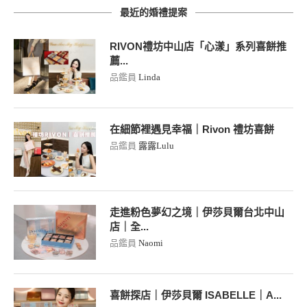
最近的婚禮提案
RIVON禮坊中山店「心漾」系列喜餅推
薦...
品鑑員
Linda
在細節裡遇見幸福｜Rivon 禮坊喜餅
品鑑員
露露Lulu
走進粉色夢幻之境｜伊莎貝爾台北中山
店｜全...
品鑑員
Naomi
喜餅探店｜伊莎貝爾 ISABELLE｜A...