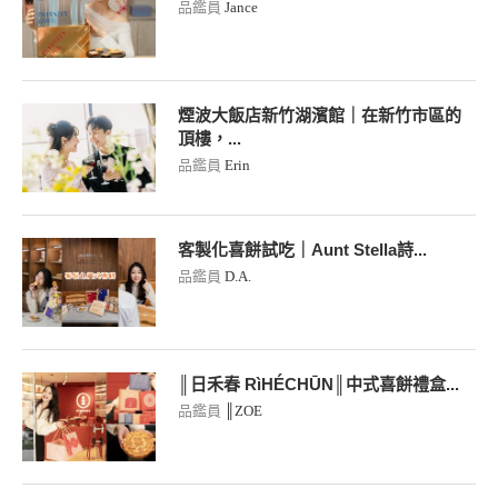
品鑑員
Jance
煙波大飯店新竹湖濱館｜在新竹市區的
頂樓，...
品鑑員
Erin
客製化喜餅試吃｜Aunt Stella詩...
品鑑員
D.A.
║日禾春 RìHÉCHŪN║中式喜餅禮盒...
品鑑員
║ZOE