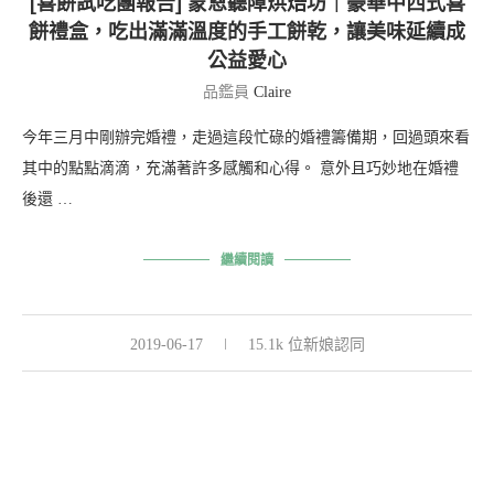
[喜餅試吃團報告] 蒙恩聽障烘焙坊｜豪華中西式喜
餅禮盒，吃出滿滿溫度的手工餅乾，讓美味延續成
公益愛心
品鑑員
Claire
今年三月中剛辦完婚禮，走過這段忙碌的婚禮籌備期，回過頭來看
其中的點點滴滴，充滿著許多感觸和心得。 意外且巧妙地在婚禮
後還 …
繼續閱讀
2019-06-17
15.1k 位新娘認同