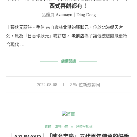
西式喜餅都有！
品鑑員
Azumayo｜Ding Dong
｜臻狀元囍餅・手信 來自雲林北港的臻狀元，位於北港朝天宮
旁，原為「日香珍狀元」糕餅店， 老餅店為了讓傳統糕餅能更符
合現代 …
繼續閱讀
2022-08-08
2.5k 位新娘認同
喜餅｜婚禮小物
好婚早知道
｜AZUMAYO｜「陳允宝泉」五代百年傳承的好手