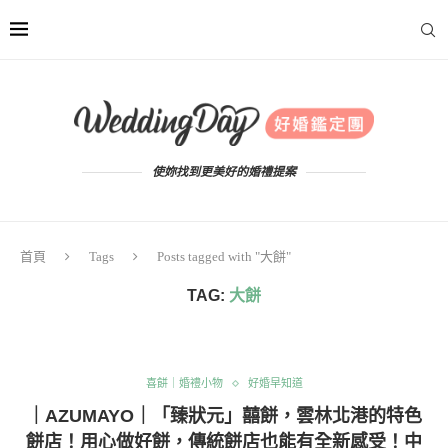
使妳找到更美好的婚禮提案
首頁
Tags
Posts tagged with "大餅"
TAG:
大餅
喜餅｜婚禮小物
好婚早知道
｜AZUMAYO｜「臻狀元」囍餅，雲林北港的特色
餅店！用心做好餅，傳統餅店也能有全新感受！中