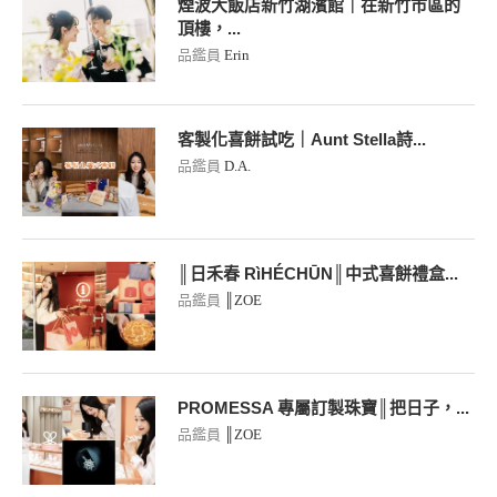
煙波大飯店新竹湖濱館｜在新竹市區的
頂樓，...
品鑑員
Erin
客製化喜餅試吃｜Aunt Stella詩...
品鑑員
D.A.
║日禾春 RìHÉCHŪN║中式喜餅禮盒...
品鑑員
║ZOE
PROMESSA 專屬訂製珠寶║把日子，...
品鑑員
║ZOE