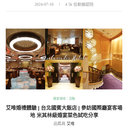
2024-07-10
4.5k 位新娘認同
婚宴場地｜活動
艾唯婚禮體驗 | 台北國賓大飯店 | 參訪國際廳宴客場
地 米其林級婚宴菜色試吃分享
品鑑員
艾唯