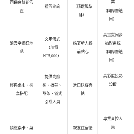
司儀台鮮花佈
幕
禮俗諮詢
（精選鳳梨
置
（國際廳適
酥）
用）
高畫質同步
文定儀式
浪漫幸福紅地
婚宴新人餐
攝影系統
（加價
毯
前點心
（國際廳適
NT5,000）
用）
高彩度投影
提供高腳
設備
經典桌巾、椅
椅、板凳、
進口送客喜
套搭配
甜茶、儀式
糖
引導人員
專業音控人
員
精緻桌卡、菜
親友住宿優