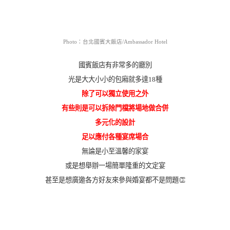
Photo：台北國賓大飯店/Ambassador Hotel
國賓飯店有非常多的廳別
光是大大小小的包廂就多達18種
除了可以獨立使用之外
有些則是可以拆除門檔將場地做合併
多元化的設計
足以應付各種宴席場合
無論是小至溫馨的家宴
或是想舉辦一場簡單隆重的文定宴
甚至是想廣邀各方好友來參與婚宴都不是問題👏