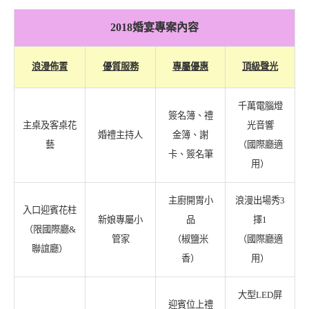
2018婚宴專案內容
浪漫佈置
優質服務
專屬優惠
頂級聲光
千萬電腦燈
簽名簿、禮
主桌及客桌花
光音響
婚禮主持人
金簿、謝
藝
（國際廳適
卡、簽名筆
用）
主廚開胃小
浪漫出場秀3
入口迎賓花柱
新娘專屬小
品
擇1
（限國際廳&
管家
（椒鹽米
（國際廳適
聯誼廳）
香）
用）
大型LED屏
迎賓位上禮