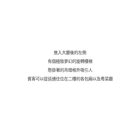
進
入大廳後的左側
有個極致夢幻的旋轉樓梯
懸掛著的吊燈格外吸引人
賓客可以從這通往位在二樓的各包廂以及粵菜廳