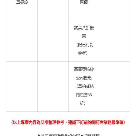
單擺設
惠價
試菜八折優
惠
（限已付訂
金者）
蘇菲亞婚紗
公司優惠
（單拍或結
婚包套85
折）
（以上專案內容為艾唯整理參考，建議下訂前詢問訂席業務最準確）
上述的專案所包含的內容為初略整理