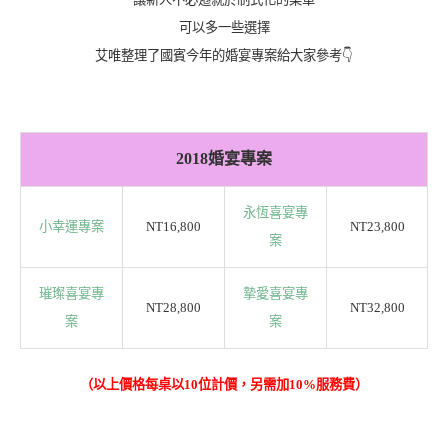
可以多一些選擇
艾唯整理了國賓今年的婚宴專案給大家參考👇
2018婚宴專案
永恆喜宴專
小幸運專案
NT16,800
NT23,800
案
璀璨喜宴專
摯愛喜宴專
NT28,800
NT32,800
案
案
（以上價格每桌以10位計價，另需加10%服務費）