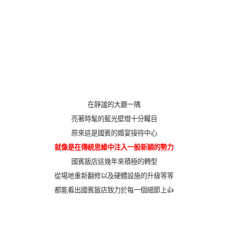
在靜謐的大廳一隅
亮著時髦的藍光壁燈十分矚目
原來這是國賓的婚宴接待中心
就像是在傳統思維中注入一股新穎的勢力
國賓飯店這幾年來積極的轉型
從場地重新翻修以及硬體設施的升級等等
都能看出國賓飯店致力於每一個細節上👍