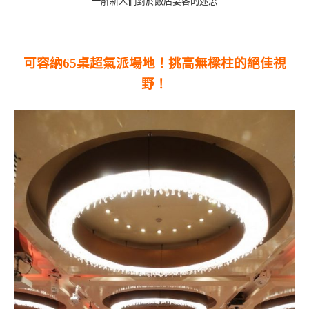
一解新人們對於飯店宴客的迷思
可容納65桌超氣派場地！挑高無樑柱的絕佳視
野！