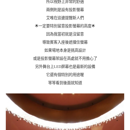
所以視野上非常的舒適
兩側則是設有投影螢幕
艾唯在這邊提醒新人們
🌟一定要特別留意投影螢幕的高度🌟
因為我當初就是沒留意
導致賓客入座後遮擋住螢幕
如果場地本身是挑高設計
或是投影螢幕架設在高處就不用擔心了
另外舞台上LED屏幕也是最新的設備
它還有個特別的用途喔
等等看到後面就知道