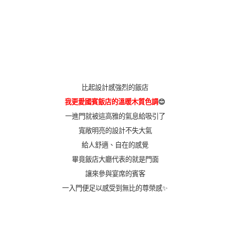
比起設計感強烈的飯店
我更愛國賓飯店的溫暖木質色調
😊
一進門就被這高雅的氣息給吸引了
寬敞明亮的設計不失大氣
給人舒適、自在的感覺
畢竟飯店大廳代表的就是門面
讓來參與宴席的賓客
一入門便足以感受到無比的尊榮感✨