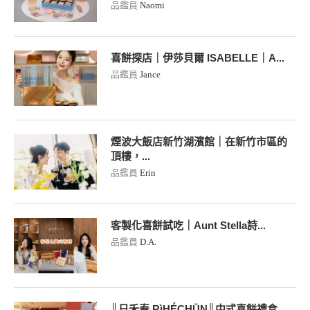
品鑑員
Naomi
喜餅探店｜伊莎貝爾 ISABELLE｜A...
品鑑員
Jance
煙波大飯店新竹湖濱館｜在新竹市區的
頂樓，...
品鑑員
Erin
客製化喜餅試吃｜Aunt Stella詩...
品鑑員
D.A.
║日禾春 RìHÉCHŪN║中式喜餅禮盒...