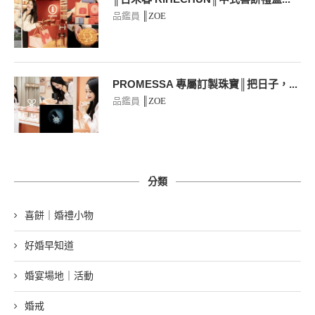
品鑑員
║ZOE
PROMESSA 專屬訂製珠寶║把日子，...
品鑑員
║ZOE
分類
喜餅｜婚禮小物
好婚早知道
婚宴場地｜活動
婚戒