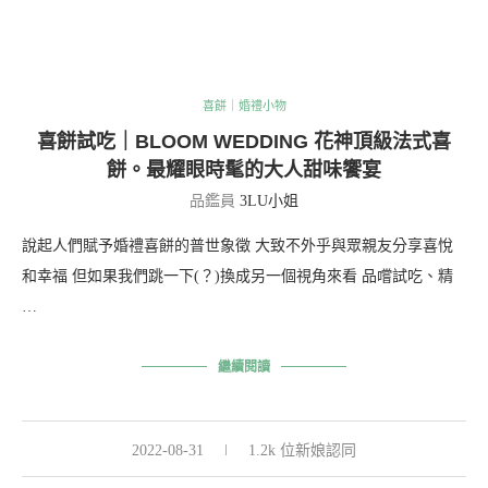
喜餅｜婚禮小物
喜餅試吃｜BLOOM WEDDING 花神頂級法式喜
餅。最耀眼時髦的大人甜味饗宴
品鑑員
3LU小姐
說起人們賦予婚禮喜餅的普世象徵 大致不外乎與眾親友分享喜悅
和幸福 但如果我們跳一下(？)換成另一個視角來看 品嚐試吃、精
…
繼續閱讀
2022-08-31
1.2k 位新娘認同