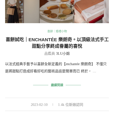
喜餅｜婚禮小物
喜餅試吃｜ENCHANTÉE 樂朗奇。以頂級法式手工
甜點分享終成眷屬的喜悅
品鑑員
3LU小姐
以法式經典手藝予以喜餅全新定義的【enchantée 樂朗奇】 不僅只
是將甜點打造成好看好吃的藝術品這麼簡單而已 終於， …
繼續閱讀
2023-02-10
1.4k 位新娘認同