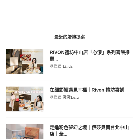
最近的婚禮提案
RIVON禮坊中山店「心漾」系列喜餅推
薦...
品鑑員
Linda
在細節裡遇見幸福｜Rivon 禮坊喜餅
品鑑員
露露Lulu
走進粉色夢幻之境｜伊莎貝爾台北中山
店｜全...