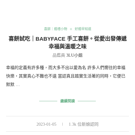
喜餅｜婚禮小物
好婚早知道
喜餅試吃｜BABYFACE 手工喜餅。從愛出發傳遞
幸福與溫暖之味
品鑑員
3LU小姐
幸福的定義有許多種，而大多不出以愛為名 許多人們嚮往的幸福
快樂，其實真心不難也不遠 當認真且踏實生活著的同時，它便已
默默 …
繼續閱讀
2023-01-05
1.3k 位新娘認同