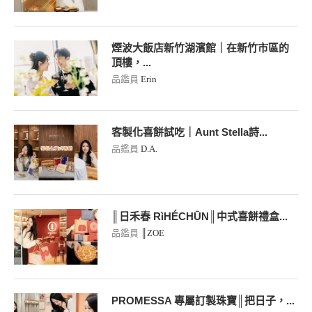
煙波大飯店新竹湖濱館｜在新竹市區的
頂樓，...
品鑑員
Erin
客製化喜餅試吃｜Aunt Stella詩...
品鑑員
D.A.
║日禾春 RìHÉCHŪN║中式喜餅禮盒...
品鑑員
║ZOE
PROMESSA 專屬訂製珠寶║把日子，...