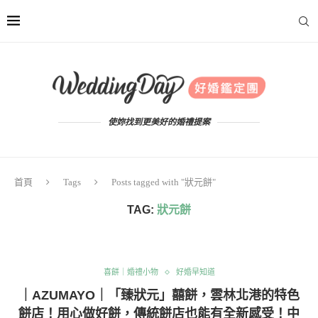
使妳找到更美好的婚禮提案
首頁
Tags
Posts tagged with "狀元餅"
TAG:
狀元餅
喜餅｜婚禮小物
好婚早知道
｜AZUMAYO｜「臻狀元」囍餅，雲林北港的特色
餅店！用心做好餅，傳統餅店也能有全新感受！中