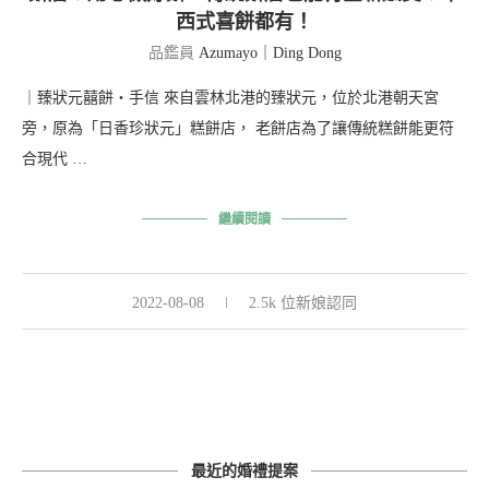
西式喜餅都有！
品鑑員
Azumayo｜Ding Dong
｜臻狀元囍餅・手信 來自雲林北港的臻狀元，位於北港朝天宮
旁，原為「日香珍狀元」糕餅店， 老餅店為了讓傳統糕餅能更符
合現代 …
繼續閱讀
2022-08-08
2.5k 位新娘認同
最近的婚禮提案