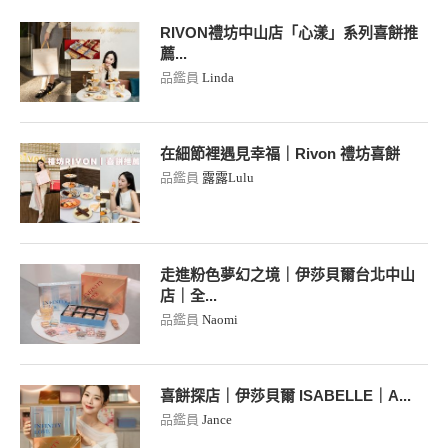
RIVON禮坊中山店「心漾」系列喜餅推
薦...
品鑑員
Linda
在細節裡遇見幸福｜Rivon 禮坊喜餅
品鑑員
露露Lulu
走進粉色夢幻之境｜伊莎貝爾台北中山
店｜全...
品鑑員
Naomi
喜餅探店｜伊莎貝爾 ISABELLE｜A...
品鑑員
Jance