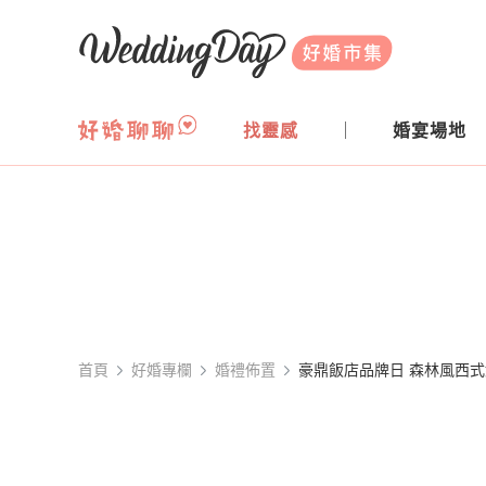
WeddingDay 好婚市集
找靈感
婚宴場地
首頁
好婚專欄
婚禮佈置
豪鼎飯店品牌日 森林風西式