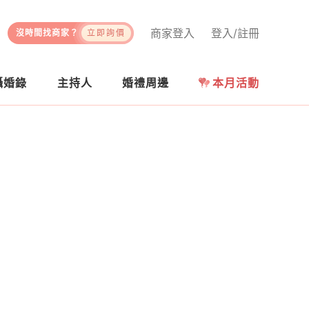
商家登入
登入/註冊
沒時間找商家？
立即詢價
攝婚錄
主持人
婚禮周邊
本月活動