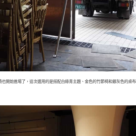
椅也開始進場了，這次選用的是搭配白綠青主題、金色的竹節椅和銀灰色的桌布