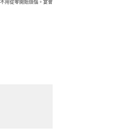
不用從零開始煩惱。宴會