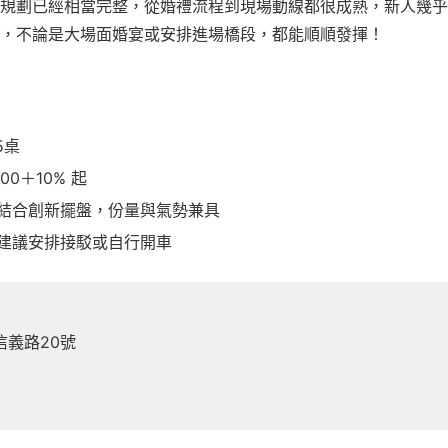
規劃已經相當完整，從婚禮流程到現場動線都很成熟，新人幾乎
，不論是大場面婚宴或安排進場橋段，都能順順發揮！
5桌
00＋10% 起
結合創新擺盤，份量與氣勢兼具
建議安排接駁或自行開車
義路20號