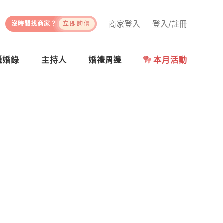
商家登入
登入/註冊
沒時間找商家？
立即詢價
攝婚錄
主持人
婚禮周邊
本月活動