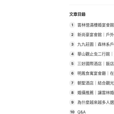
文章目錄
雲林憶滿樓婚宴會館
1
新尚豪宴會館｜戶外
2
九九莊園｜森林系戶
3
華山觀止虫二行館｜
4
三好國際酒店｜飯店
5
明鳳食寓宴會廳｜在
6
朝聖酒店｜結合觀光
7
婚攝推薦｜讓雲林婚
8
為什麼越來越多人選
9
Q&A
10