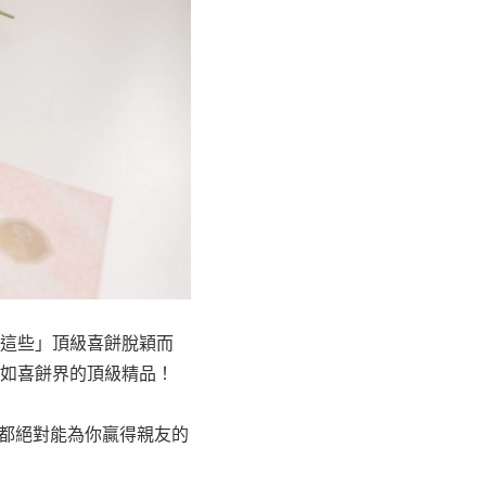
這些」頂級喜餅脫穎而
如喜餅界的頂級精品！
觀都絕對能為你贏得親友的