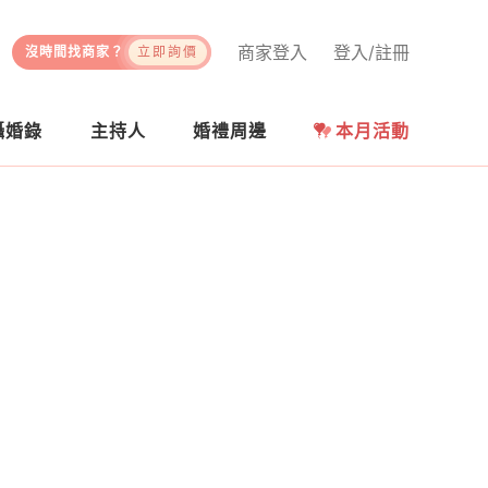
商家登入
登入/註冊
沒時間找商家？
立即詢價
攝婚錄
主持人
婚禮周邊
本月活動