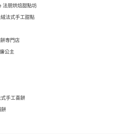
serie 法朋烘焙甜點坊
rie 法絨法式手工甜點
喜餅専門店
s 威廉公主
奇法式手工喜餅
囍餅