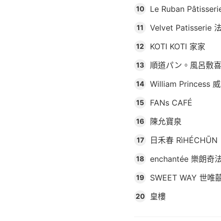
Le Ruban Pâtis
10
Velvet Patisse
11
KOTI KOTI 家家
12
順道パン。風呂敷
13
William Princes
14
FANs CAFÉ
15
陳允寶泉
16
日禾春 RìHÉCHŪN
17
enchantée 樂朗
18
SWEET WAY 世唯
19
皇樓
20