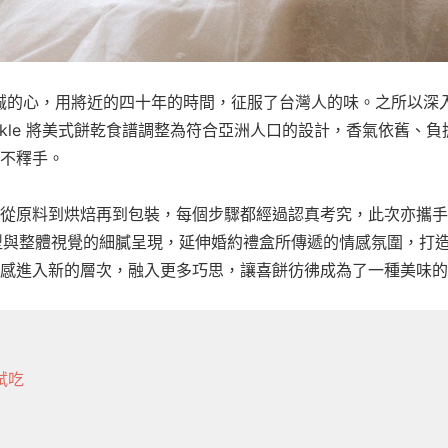
詩特莉以真誠的心，用將近的四十年的時間，征服了台灣人的味。之所以
 Dunkle 將美式餅乾食譜調整為符合亞洲人口的設計，香氣依舊
不釋手。
從原料到烘焙再到包裝，每個步驟都經過認真考究，此次亦攜手林莉婚
服裝造型與整體視覺的細膩呈現，延伸婚約禮盒所傳遞的情感氛圍，打
感進入新的層次，融入更多巧思，讓喜餅彷彿成為了一種美味的
試吃