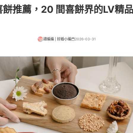
級喜餅推薦，20 間喜餅界的LV精
譚編編 | 好婚小編
2026-03-31