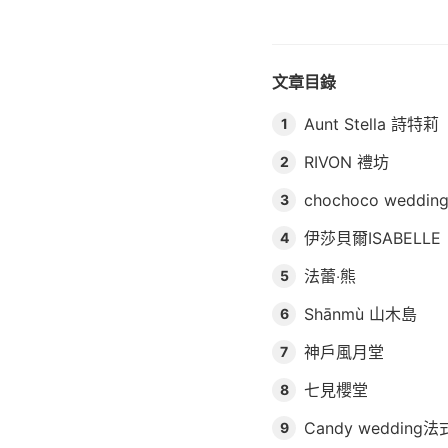
文章目錄
Aunt Stella 詩特莉
1
RIVON 禮坊
2
chochoco wedd
3
伊莎貝爾ISABELLE
4
法蕾‧熊
5
Shānmù 山木島
6
神戶風月堂
7
七見櫻堂
8
Candy weddin
9