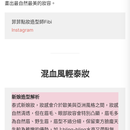
畫出最自然最美的妝容。
菲菲點妝造型師Fibi
Instagram
混血風輕泰妝
新娘造型解析
泰式新娘妝，妝感會介於歐美與亞洲風格之間，妝感
自然清透，但在眉毛、眼部妝容會特別凸顯，眉毛多
為自然眉、野生眉，眉型不過分細，保留東方臉龐天
生較為稚嫩的優勢，加上bling-bling水亮又帶點無