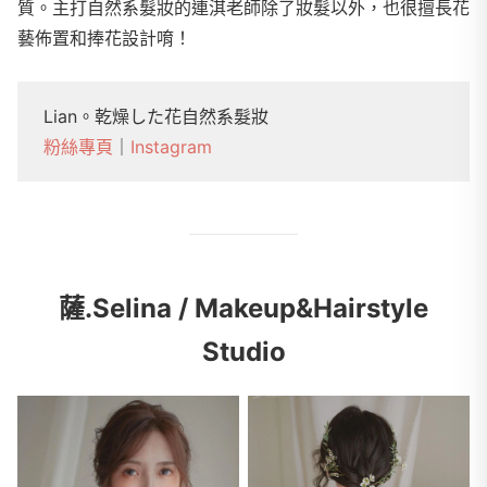
質。主打自然系髮妝的連淇老師除了妝髮以外，也很擅長花
藝佈置和捧花設計唷！
Lian。乾燥した花自然系髮妝
粉絲專頁
｜
Instagram
薩.Selina / Makeup&Hairstyle
Studio