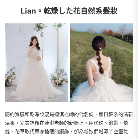
Lian。乾燥した花自然系髮妝
簡約質感和乾淨妝感是連淇老師的代名詞，那日韓系的清新
溫柔，完美詮釋在連淇老師的新娘上。用珍珠、緞帶、蕾
絲、花草取代華麗搶眼的鑽飾，卻為新娘們增添了空靈氣