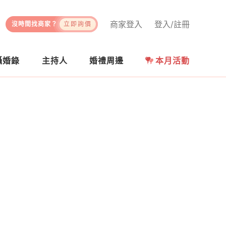
商家登入
登入/註冊
沒時間找商家？
立即詢價
攝婚錄
主持人
婚禮周邊
本月活動