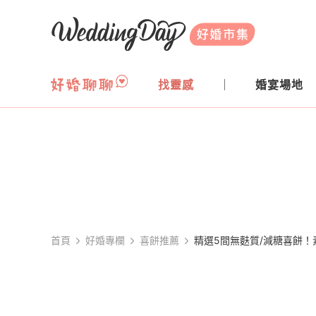
WeddingDay 好婚市集
找靈感
婚宴場地
首頁
好婚專欄
喜餅推薦
精選5間無麩質/減糖喜餅