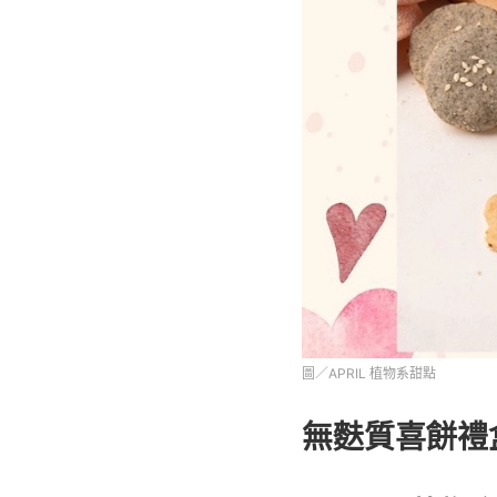
圖／APRIL 植物系甜點
無麩質喜餅禮