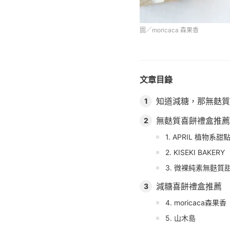
圖／moricaca 森果香
文章目錄
知道減糖，那無麩質
1
無麩質喜餅禮盒推薦
2
1. APRIL 植物系甜
2. KISEKI BAKERY
3. 微裸純素無麩質
減糖喜餅禮盒推薦
3
4. moricaca森果香
5. 山木島