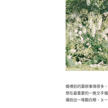
婚禮前的籌辦事情很多，
想在最重要的一進交手儀
攝拍出一堆翻白眼、ㄆㄧ