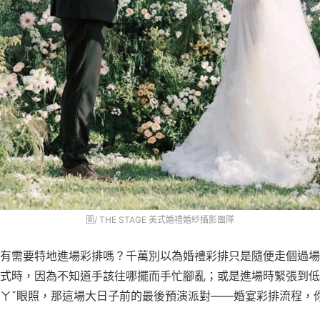
圖/ THE STAGE 美式婚禮婚紗攝影團隊
有需要特地進場彩排嗎？千萬別以為婚禮彩排只是隨便走個過場
式時，因為不知道手該往哪擺而手忙腳亂；或是進場時緊張到低
ㄚˇ眼照，那這場大日子前的最後預演派對——婚宴彩排流程，