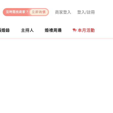
商家登入
登入/註冊
沒時間找商家？
立即詢價
攝婚錄
主持人
婚禮周邊
本月活動