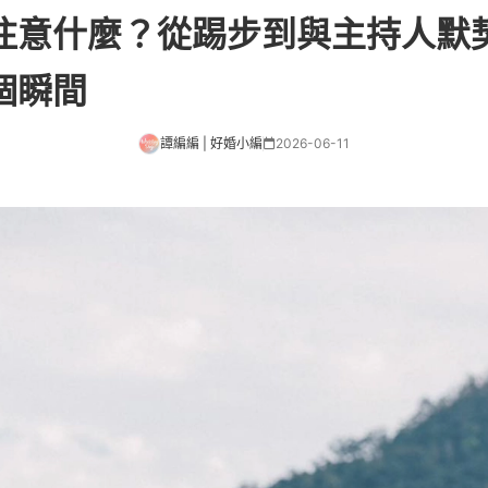
注意什麼？從踢步到與主持人默
個瞬間
譚編編 | 好婚小編
2026-06-11