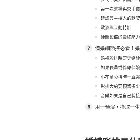
第一次進場與交手儀
確認與主持人的默契
敬酒與互動特訓
硬體設備的最終壓力
備婚細節控必看！婚
7
婚禮彩排時要穿婚紗
如果長輩或伴郎伴娘
小花童彩排時一直哭
彩排大約要預留多少
音樂如果是自己剪接
用一預演，換取一生
8