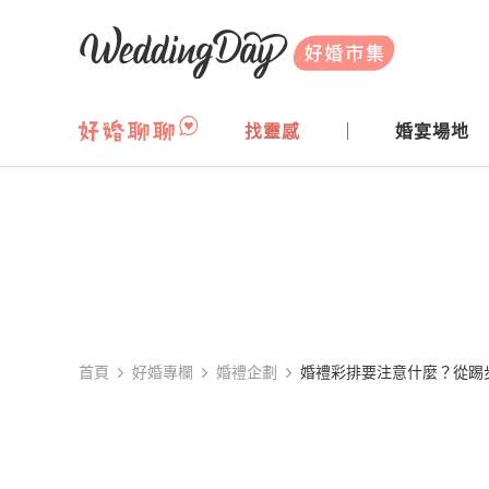
WeddingDay 好婚市集
找靈感
婚宴場地
首頁
好婚專欄
婚禮企劃
婚禮彩排要注意什麼？從踢