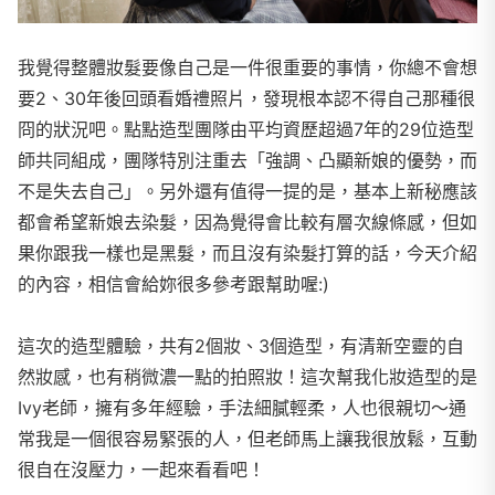
我覺得整體妝髮要像自己是一件很重要的事情，你總不會想
要2、30年後回頭看婚禮照片，發現根本認不得自己那種很
冏的狀況吧。點點造型團隊由平均資歷超過7年的29位造型
師共同組成，團隊特別注重去「強調、凸顯新娘的優勢，而
不是失去自己」。另外還有值得一提的是，基本上新秘應該
都會希望新娘去染髮，因為覺得會比較有層次線條感，但如
果你跟我一樣也是黑髮，而且沒有染髮打算的話，今天介紹
的內容，相信會給妳很多參考跟幫助喔:)
這次的造型體驗，共有2個妝、3個造型，有清新空靈的自
然妝感，也有稍微濃一點的拍照妝！這次幫我化妝造型的是
Ivy老師，擁有多年經驗，手法細膩輕柔，人也很親切～通
常我是一個很容易緊張的人，但老師馬上讓我很放鬆，互動
很自在沒壓力，一起來看看吧！