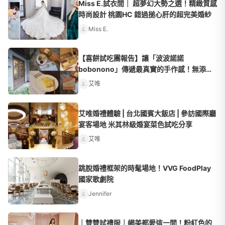
Miss E.試衣間｜ 超夢幻大勢之選！精緻質感
時尚設計 桃園HC 錯過搥心肝的超完美婚紗
Miss E.
【喜餅試吃團報告】讓「波波諾諾
bobonono」傳遞最真實的手作感！無添加
的自然主義喜餅 讓人一吃就上癮
艾唯
艾唯婚禮體驗 | 台北國賓大飯店 | 參訪國際廳
宴客場地 米其林級婚宴菜色試吃分享
艾唯
跳脫婚禮框架的時髦場地！VVG FoodPlay
國家歌劇院
Jennifer
｜雙雙試禮服｜網美都愛這一間！粉紅色的