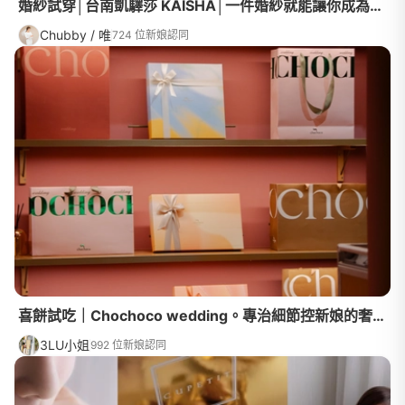
婚紗試穿│台南凱驛莎 KAISHA│一件婚紗就能讓你成為紅毯上的公主，台南好口碑婚紗品牌不能不知道！
Chubby / 唯
724 位新娘認同
喜餅試吃｜Chochoco wedding。專治細節控新娘的奢華訂製手工喜餅
3LU小姐
992 位新娘認同