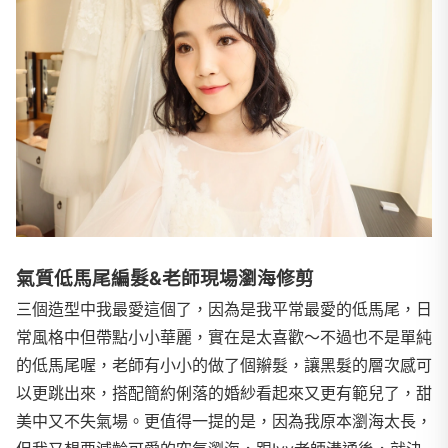
氣質低馬尾編髮&老師現場瀏海修剪
三個造型中我最愛這個了，因為是我平常最愛的低馬尾，日
常風格中但帶點小小華麗，實在是太喜歡～不過也不是單純
的低馬尾喔，老師有小小的做了個辮髮，讓黑髮的層次感可
以更跳出來，搭配簡約俐落的婚紗看起來又更有範兒了，甜
美中又不失氣場。更值得一提的是，因為我原本瀏海太長，