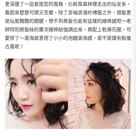
更深邃了～這套造型的風格，比較是森林裡走出的仙女系，
看起來楚楚可憐又空靈，除了澎袖浪漫紗禮服之外，頭髮更
是仙氣飄飄的關鍵。想不到黑髮也能有這樣的線條感吧～老
師特別將髮絲的層次線條給強調出來，再配上乾燥花圈，可
愛慘了～瀏海故意用了小小的泡麵瀏海感，是不是還有點復
古風呢！