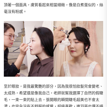
頂著一個面具，膚質看起來相當細緻，像是白煮蛋似的，絲
毫沒有粉感。
至於眼妝，是我最驚艷的部分，因為我很怕妝髮完會變老、
太成熟，希望還是像我自己，老師就幫我選擇了自然的假睫
毛，一束一束的貼上去，張開眼的瞬間睫毛超美也不會太
濃，也完全沒有不舒服的感覺，超級喜歡，連羽哥也讚不絕