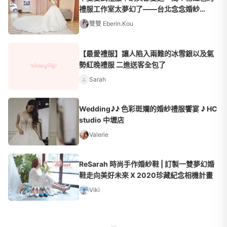
禮服工作室太夢幻了——台北念念婚紗
MissUWedding
雙雙 Eberin.Kou
【最愛禮服】讓人陷入兩難的冰雪銀以及氣
勢紅晚禮服 二進送客全包了
Sarah
Wedding♪♪ 色彩斑斕的婚紗禮服饗宴 ♪ HC
studio 中壢店
Valerie
ReSarah 時尚手作婚紗鞋 | 訂製一雙夢幻婚
鞋走向美好未來 X 2020珍藏紀念相機計畫
Viki