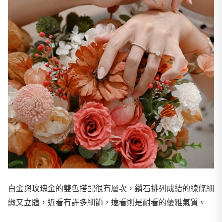
白金與玫瑰金的雙色搭配很有層次，鑽石排列成結的線條細
緻又立體，近看有許多細節，遠看則是耐看的優雅氣質。