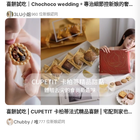
喜餅試吃｜Chochoco wedding。專治細節控新娘的奢華訂製手工喜餅
3LU小姐
960 位新娘認同
喜餅試吃 | CUPETIT 卡柏蒂法式精品喜餅 | 宅配到家也嚐得到的精緻風味，你的特別值得更豐富的舌尖體驗！
Chubby / 唯
777 位新娘認同