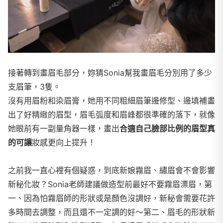
接著轉到畫眉毛部分，妳猜Sonia幫我畫眉毛分別用了多少
支眉筆，3隻。
沒有用眉粉和染眉膏，她用不同粗細眉筆邊修型、邊填補畫
出了好精緻的眉型，眉毛弧度和眉峰都很準確的落下，就像
她眼前有一副量角器一樣，畫出
合適自己臉部比例的眉型真
的可讓
妝感更向上提升！
之前我一直心裡有個疑惑，到底新娘霧眉、繡眉會不會影響
新秘化妝？Sonia老師建議做造型前最好不要霧眉漂眉，第
一、因為怕霧眉師的形狀或是顏色沒調好，新秘會需要花許
多時間去調整，而且還不一定調的好～第二、眉毛的形狀新