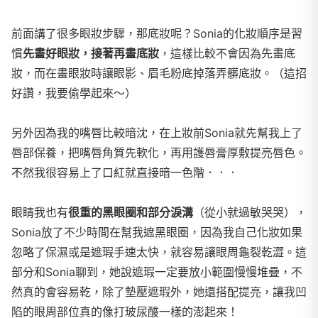
前面講了很多眼妝步驟，那底妝呢？Sonia的化妝順序是習
慣
先畫好眼妝，接著再畫底妝
，這樣比較不會因為先畫底
妝，而在畫眼妝時讓眼影、眉毛粉底掉落弄髒底妝。（這招
好讚，我要偷學起來～）
另外因為我的嘴唇比較暗沈，在上妝前Sonia就先幫我上了
唇部保養，把嘴唇角質先軟化，再用護唇膏厚敷提亮唇色。
不然我很容易上了口紅就直接暗一色階．．．
眼睛我也有
很重的黑眼圈和部分淚溝
（從小就過敏哭哭），
Sonia放了不少時間在幫我遮黑眼圈，因為我自己化妝如果
忽略了保濕或是遮瑕手速太快，就容易讓眼周龜裂乾澀。這
部分和Sonia聊到，她說遮瑕一定要放小範圍慢慢堆疊，不
然真的會容易乾，除了墊壓遮瑕外，她還搭配提亮，讓我凹
陷的眼周部位真的像打玻尿酸一樣的澎起來！