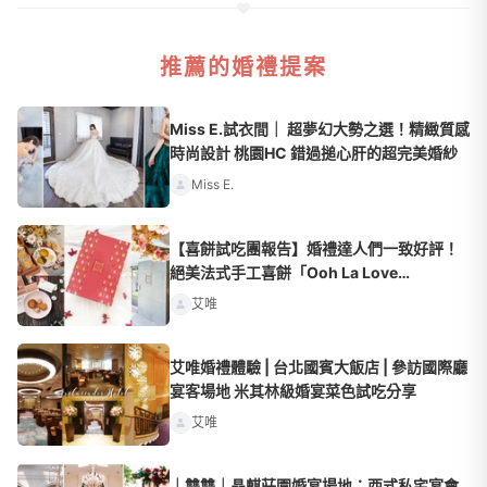
推薦的婚禮提案
Miss E.試衣間｜ 超夢幻大勢之選！精緻質感
時尚設計 桃園HC 錯過搥心肝的超完美婚紗
Miss E.
【喜餅試吃團報告】婚禮達人們一致好評！
絕美法式手工喜餅「Ooh La Love
Wedding」奢華宮廷款華麗上市
艾唯
艾唯婚禮體驗 | 台北國賓大飯店 | 參訪國際廳
宴客場地 米其林級婚宴菜色試吃分享
艾唯
｜雙雙｜晶麒莊園婚宴場地：西式私宅宴會