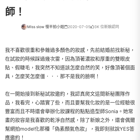
師！
Miss slow 慢半拍小姐
2020-07-05
3K 位新娘認同
我不喜歡很重和參雜過多顏色的妝感，先前結婚前找新秘，
在試妝的時候踩過幾次雷，因為頂著濃妝和厚重的雙眼皮
貼、假睫毛，我突然不知道該怎麼自然的笑，好像頂著個面
具，怎麼笑怎麼僵．．．那不是我的臉啊！
在一開始接到新秘試妝邀約，我認真爬文這間新秘團隊作
品，我看完，心踏實了些，而且要幫我化妝的是一位經驗很
豐富而且不時還會舉辦化妝課程的點點造型師Sonia。她常
畫的妝容是我喜歡的乾淨自然感，除了新娘之外，還會偶爾
幫網拍model化那種「偽素顏氣色妝」，我即刻就說YES答
應邀約！