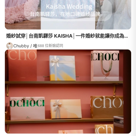
婚紗試穿│台南凱驛莎 KAISHA│一件婚紗就能讓你成為紅毯上的公主，台南好口碑婚紗品牌不能不知道！
Chubby / 唯
688 位新娘認同