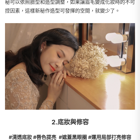
秘可以依照臉型和造型調整，如果讓眉毛變成化妝時的不可
控因素，這樣新秘作造型可發揮的空間，就變少了。
2.底妝與修容
#清透底妝 #唇色提亮 #遮蓋黑眼圈 #運用局部打亮修容