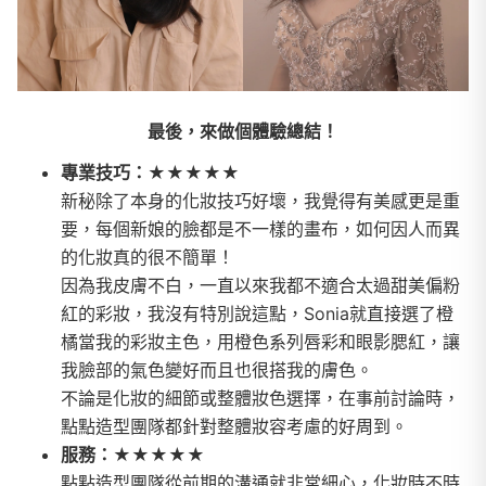
最後，來做個體驗總結！
專業技巧：★★★★★
新秘除了本身的化妝技巧好壞，我覺得有美感更是重
要，每個新娘的臉都是不一樣的畫布，如何因人而異
的化妝真的很不簡單！
因為我皮膚不白，一直以來我都不適合太過甜美偏粉
紅的彩妝，我沒有特別說這點，Sonia就直接選了橙
橘當我的彩妝主色，用橙色系列唇彩和眼影腮紅，讓
我臉部的氣色變好而且也很搭我的膚色。
不論是化妝的細節或整體妝色選擇，在事前討論時，
點點造型團隊都針對整體妝容考慮的好周到。
服務：★★★★★
點點造型團隊從前期的溝通就非常細心，化妝時不時