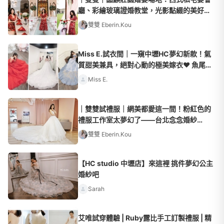
廳、彩繪玻璃證婚教堂，光影點綴的美好午
後
雙雙 Eberin.Kou
Miss E.試衣間｜一窺中壢HC夢幻新款！氣
質甜美兼具，絕對心動的極美嫁衣❤ 魚尾、
蓬裙控必來！
Miss E.
｜雙雙試禮服｜網美都愛這一間！粉紅色的
禮服工作室太夢幻了——台北念念婚紗
MissUWedding
雙雙 Eberin.Kou
【HC studio 中壢店】來這裡 挑件夢幻公主
婚紗吧
Sarah
艾唯試穿體驗 | Ruby露比手工訂製禮服 | 精