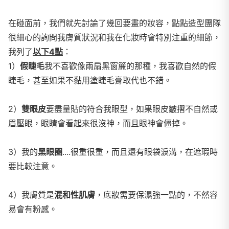
在碰面前，我們就先討論了幾回要畫的妝容，點點造型團隊
很細心的詢問我膚質狀況和我在化妝時會特別注重的細節，
我列了
以下4點
：
1）
假睫毛
我不喜歡像兩扇黑窗簾的那種，我喜歡自然的假
睫毛，甚至如果不黏用塗睫毛膏取代也不錯。
2）
雙眼皮
要盡量貼的符合我眼型，如果眼皮皺摺不自然或
眉壓眼，眼睛會看起來很沒神，而且眼神會僵掉。
3）我的
黑眼圈
....很重很重，而且還有眼袋淚溝，在遮瑕時
要比較注意。
4）我膚質是
混和性肌膚
，底妝需要保濕強一點的，不然容
易會有粉感。