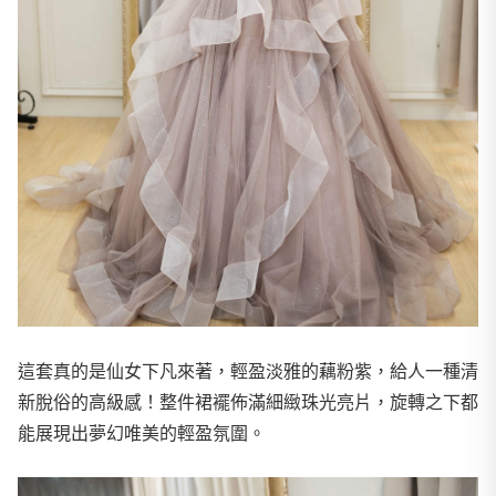
這套真的是仙女下凡來著，輕盈淡雅的藕粉紫，給人一種清
新脫俗的高級感！整件裙襬佈滿細緻珠光亮片，旋轉之下都
能展現出夢幻唯美的輕盈氛圍。