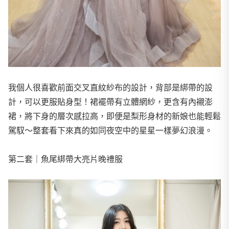
我個人很喜歡前面交叉直紋紗布的設計，背部是綁帶的設
計，可以更服貼身型！裙襬帶有立體網紗，更含有內襯澎
裙，將下身的層次感拉高，即便是梨形身材的新娘也能輕鬆
駕馭～整套看下來真的如同夜空中的星星一樣夢幻浪漫。
第二套｜魚尾綁帶大亮片晚禮服