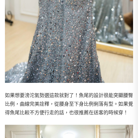
如果想要滂沱氣勢選這款就對了！魚尾的設計很能突顯腰臀
比例，曲線完美詮釋，從腰身至下身比例俐落有型。如果覺
得魚尾比較不方便行走的話，也很推薦在送客的時候穿！