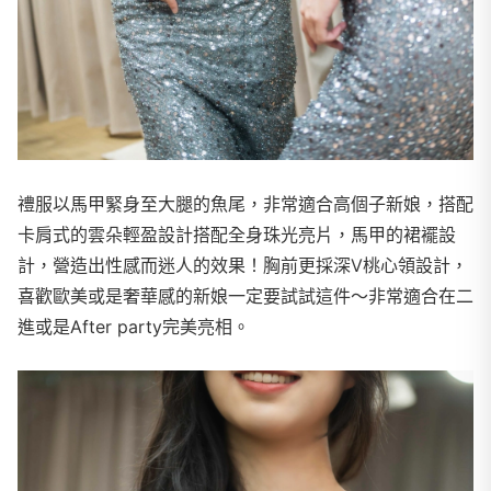
禮服以馬甲緊身至大腿的魚尾，非常適合高個子新娘，搭配
卡肩式的雲朵輕盈設計搭配全身珠光亮片，馬甲的裙襬設
計，營造出性感而迷人的效果！胸前更採深V桃心領設計，
喜歡歐美或是奢華感的新娘一定要試試這件～非常適合在二
進或是After party完美亮相。