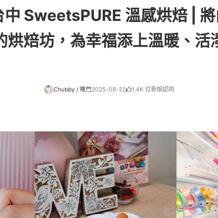
台中 SweetsPURE 溫感烘焙 |
的烘焙坊，為幸福添上溫暖、活
Chubby / 唯
2025-08-22
1.4K 位新娘認同