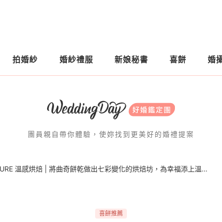
拍婚紗
婚紗禮服
新娘秘書
喜餅
婚
團員親自帶你體驗，使妳找到更美好的婚禮提案
喜餅試吃 | 台中 SweetsPURE 溫感烘焙 | 將曲奇餅乾做出七彩變化的烘焙坊，為幸福添上溫暖、活潑、快樂的關鍵字！
喜餅推薦