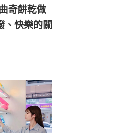
 將曲奇餅乾做
潑、快樂的關