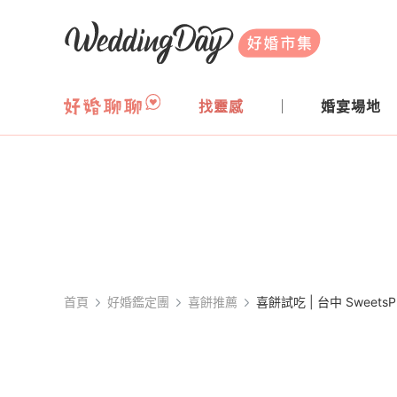
WeddingDay 好婚市集
找靈感
婚宴場地
首頁
好婚鑑定團
喜餅推薦