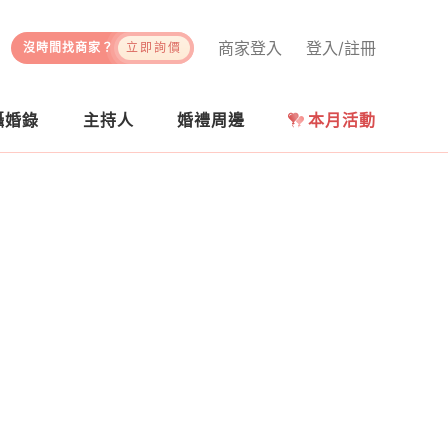
商家登入
登入/註冊
沒時間找商家？
立即詢價
攝婚錄
主持人
婚禮周邊
本月活動